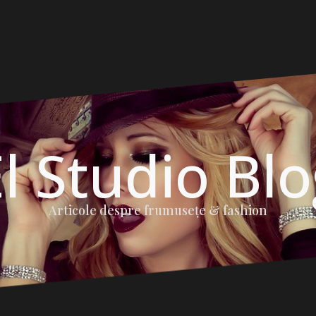
l Studio Bl
Articole despre frumuseţe & fashion