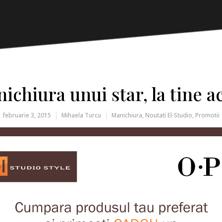
ichiura unui star, la tine a
februarie 3, 2015
Mihaela Turcu
Manichiura
,
Noutati El-Studio
,
Promotii