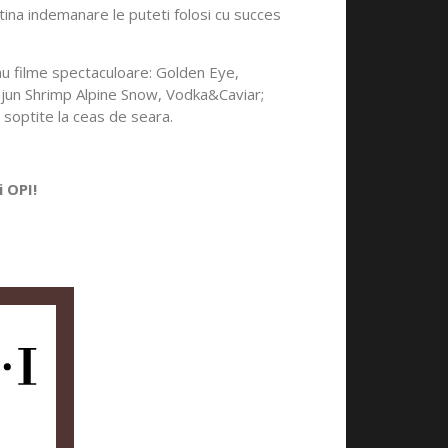
utina indemanare le puteti folosi cu succes
sau filme spectaculoare: Golden Eye,
ajun Shrimp Alpine Snow, Vodka&Caviar;
soptite la ceas de seara.
 OPI!