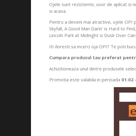
Ojele sunt rezistente, usor de aplicat si 
si acasa.
Pentru a deveni mai atractive, ojele OPI p
Skyfall, A Good Man Darin’ is Hard to Fi
Lincoln Park at Midnight si Dusk Over Ca
Iti doresti sa incerci oja OPI? Te poti bucu
Cumpara produsul tau preferat pent
Achizitioneaza unul dintre produsele selec
Promotia este valabila in perioada
01.02 