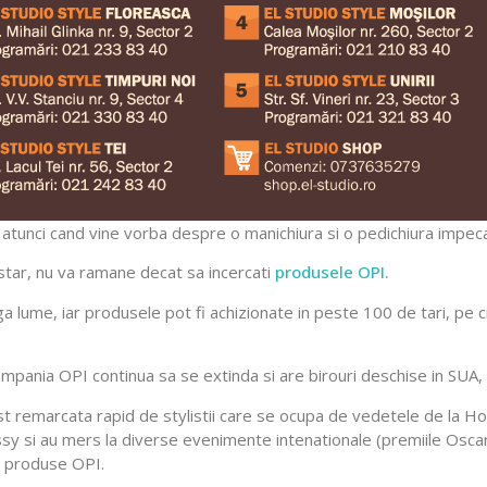
tunci cand vine vorba despre o manichiura si o pedichiura impeca
n star, nu va ramane decat sa incercati
produsele OPI.
a lume, iar produsele pot fi achizionate in peste 100 de tari, pe ci
ompania OPI continua sa se extinda si are birouri deschise in SUA, 
st remarcata rapid de stylistii care se ocupa de vedetele de la H
ossy si au mers la diverse evenimente intenationale (premiile Os
u produse OPI.