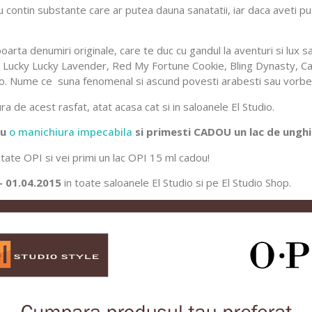
nu contin substante care ar putea dauna sanatatii, iar daca aveti p
oarta denumiri originale, care te duc cu gandul la aventuri si lux 
nd, Lucky Lucky Lavender, Red My Fortune Cookie, Bling Dynasty, C
iro. Nume ce suna fenomenal si ascund povesti arabesti sau vorbe 
ra de acest rasfat, atat acasa cat si in saloanele El Studio.
ru
o manichiura impecabila
si primesti CADOU un lac de unghii
tate OPI si vei primi un lac OPI 15 ml cadou!
– 01.04.2015
in toate saloanele El Studio si pe El Studio Shop.