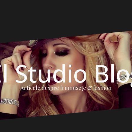
l Studio Bl
Articole despre frumuseţe & fashion