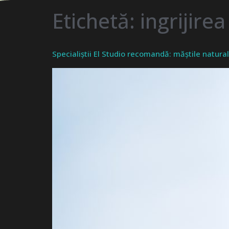
Etichetă:
ingrijire
Specialiștii El Studio recomandă: măștile natur