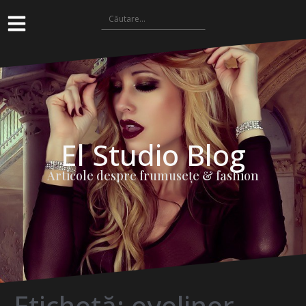
El Studio Blog
Articole despre frumuseţe & fashion
Etichetă:
eyeliner