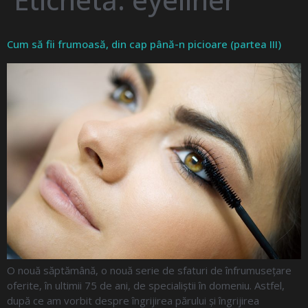
Cum să fii frumoasă, din cap până-n picioare (partea III)
O nouă săptămână, o nouă serie de sfaturi de înfrumusețare
oferite, în ultimii 75 de ani, de specialiștii în domeniu. Astfel,
după ce am vorbit despre îngrijirea părului și îngrijirea