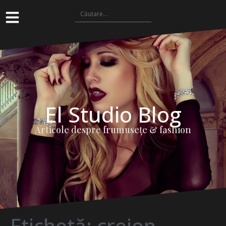
El Studio Blog
Articole despre frumuseţe & fashion
Etichetă:
creion