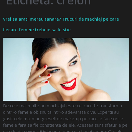
Vrei sa arati mereu tanara? Trucuri de machiaj pe care
fiecare femeie trebuie sa le stie
De cele mai multe ori machiajul este cel care te transforma
dintr-o femeie obisnuita intr-o adevarata diva. Expertii au
gasit cele mai mari greseli de make-up pe care le face orice
femeie fara sa fie constienta de ele. Acestea sunt sfaturile pe
care le dau expertii in beauty pentru a fi mai tanara: O piele