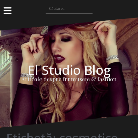
El Studio Blog
Articole despre frumuseţe & fashion
Etichetă:
cosmetice