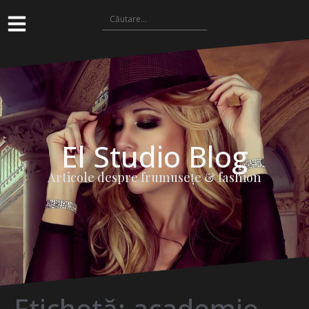
El Studio Blog
Articole despre frumuseţe & fashion
Etichetă:
academie