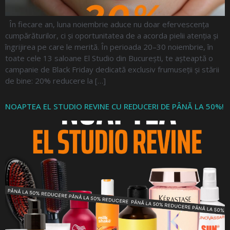
În fiecare an, luna noiembrie aduce nu doar efervescența
cumpărăturilor, ci și oportunitatea de a acorda pielii atenția și
îngrijirea pe care le merită. În perioada 20–30 noiembrie, în
toate cele 13 saloane El Studio din București, te așteaptă o
campanie de Black Friday dedicată exclusiv frumuseții și stării
de bine: 20% reducere la […]
NOAPTEA EL STUDIO REVINE CU REDUCERI DE PÂNĂ LA 50%!