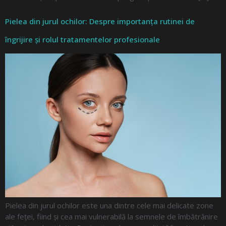
Pielea din jurul ochilor: Despre importanța rutinei de
îngrijire și rolul tratamentelor profesionale
Pielea din jurul ochilor este una dintre cele mai delicate zone
ale feței, fiind și cea mai vulnerabilă la semnele de îmbătrânire