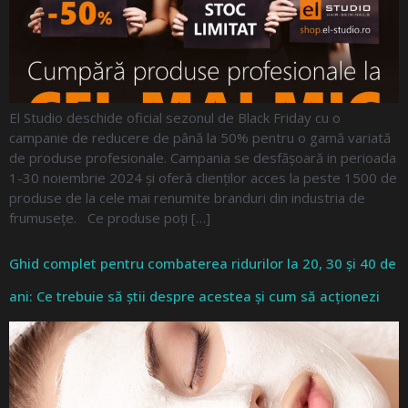
El Studio deschide oficial sezonul de Black Friday cu o
campanie de reducere de până la 50% pentru o gamă variată
de produse profesionale. Campania se desfășoară in perioada
1-30 noiembrie 2024 și oferă clienților acces la peste 1500 de
produse de la cele mai renumite branduri din industria de
frumusețe. Ce produse poți […]
Ghid complet pentru combaterea ridurilor la 20, 30 și 40 de
ani: Ce trebuie să știi despre acestea și cum să acționezi