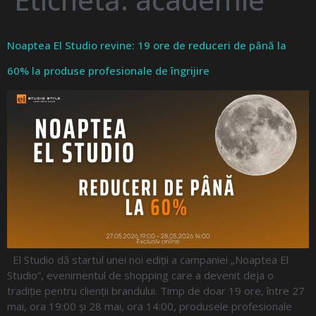
Noaptea El Studio revine: 19 ore de reduceri de până la
60% la produse profesionale de îngrijire
El Studio dă startul unei noi ediții a campaniei „Noaptea El
Studio”, evenimentul de shopping care a devenit deja o
tradiție pentru clienții brandului. Timp de doar 19 ore, între 27
mai, ora 19:00 și 28 mai, ora 14:00, produsele profesionale