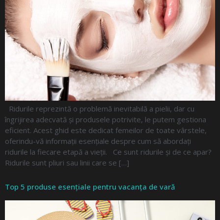
Ridurile reprezintă o problemă inevitabilă a pielii, dar cu
îngrijirea adecvată și produsele potrivite, le putem gestiona
eficient. Acest ghid este dedicat femeilor de toate vârstele,
oferindu-vă informații esențiale despre cum să abordați
ridurile la fiecare etapă a vieții. Ce sunt ridurile și de ce apar?
Ridurile sunt pliuri sau linii care se […]
Top 5 produse esențiale pentru vacanța de vară