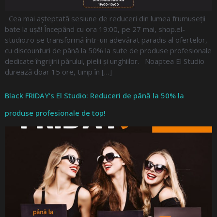
Cea mai așteptată sesiune de reduceri din lumea frumuseții
bate la ușă! Începând cu ora 19:00, pe 27 mai, shop.el-
studio.ro se transformă într-un adevărat paradis al ofertelor,
cu discounturi de până la 50% la sute de produse profesionale
dedicate îngrijirii părului, pielii și unghiilor. Noaptea El Studio
durează doar 15 ore, timp în […]
Black FRIDAY’s El Studio: Reduceri de până la 50% la
produse profesionale de top!