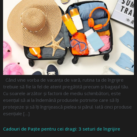
Când vine vorba de vacanța de vară, rutina ta de îngrijire
trebuie să fie la fel de atent pregătită precum și bagajul tău.
Cu soarele arzător și factorii de mediu schimbători, este
esențial să ai la îndemână produsele potrivite care să îți
protejeze și să îți îngrijească pielea si părul. Iată cinci produse
esențiale […]
Cadouri de Paște pentru cei dragi: 3 seturi de îngrijire