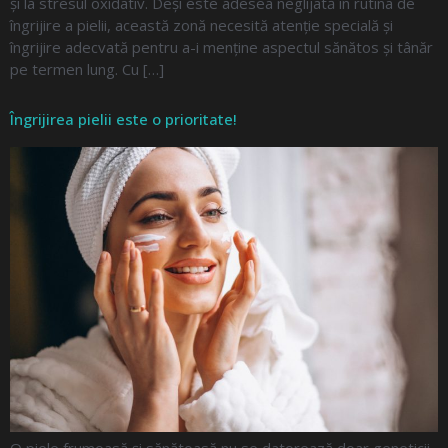
și la stresul oxidativ. Deși este adesea neglijată în rutina de
îngrijire a pielii, această zonă necesită atenție specială și
îngrijire adecvată pentru a-i menține aspectul sănătos și tânăr
pe termen lung. Cu […]
Îngrijirea pielii este o prioritate!