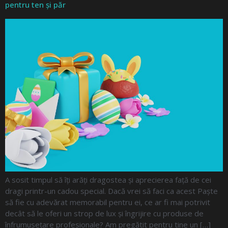
pentru ten și păr
A sosit timpul să îți arăți dragostea și aprecierea față de cei
dragi printr-un cadou special. Dacă vrei să faci ca acest Paște
să fie cu adevărat memorabil pentru ei, ce ar fi mai potrivit
decât să le oferi un strop de lux și îngrijire cu produse de
înfrumusețare profesionale? Am pregătit pentru tine un […]