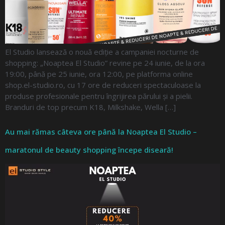
El Studio lansează o nouă ediție a campaniei nocturne de
shopping: „Noaptea El Studio” revine pe 24 iunie, de la ora
19:00, până pe 25 iunie, ora 12:00, pe platforma online
shop.el-studio.ro, cu 17 ore de reduceri spectaculoase la
produse profesionale pentru îngrijirea părului și a pielii.
Branduri de top precum K18, Milkshake, Wella […]
Au mai rămas câteva ore până la Noaptea El Studio –
maratonul de beauty shopping începe diseară!