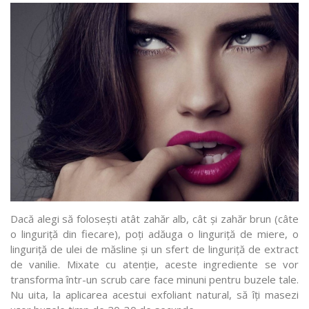
Dacă alegi să folosești atât zahăr alb, cât și zahăr brun (câte
o linguriță din fiecare), poți adăuga o linguriță de miere, o
linguriță de ulei de măsline și un sfert de linguriță de extract
de vanilie. Mixate cu atenție, aceste ingrediente se vor
transforma într-un scrub care face minuni pentru buzele tale.
Nu uita, la aplicarea acestui exfoliant natural, să îți masezi