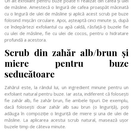
Un alt exfoliant pentru buze poate fi realizat din cafea și ulei
de măsline. Amestecă o lingură de cafea proaspăt măcinată
cu o lingură de ulei de măsline și aplică acest scrub pe buze
folosind mișcări circulare. Apoi, așteaptă cinci minute și, după
ce îndepărtezi exfoliantul cu apă caldă, răsfață-ți buzele fie
cu ulei de măsline, fie cu ulei de cocos, pentru o hidratare
profundă a acestora.
Scrub din zahăr alb/brun și
miere pentru buze
seducătoare
Zahărul este, la rândul lui, un ingredient minune pentru un
exfoliant natural pentru buze. Iar asta, indiferent că folosești
fie zahăr alb, fie zahăr brun, fie ambele tipuri. De exemplu,
dacă folosești doar zahăr alb sau brun (o linguriță), poți
adăuga în compoziție o linguriță de miere și una de ulei de
măsline. La aplicarea acestui scrub natural, masează ușor
buzele timp de câteva minute.