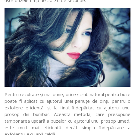
ușor buzele timp de 20-30 de secunde.
Pentru rezultate și mai bune, orice scrub natural pentru buze
poate fi aplicat cu ajutorul unei periuțe de dinți, pentru o
exfoliere eficientă, și, la final, îndepărtat cu ajutorul unui
prosop din bumbac. Această metodă, care presupune
tamponarea ușoară a buzelor cu ajutorul unui prosop umed,
este mult mai eficientă decât simpla îndepărtare a
exfoliantului cu apă caldă.