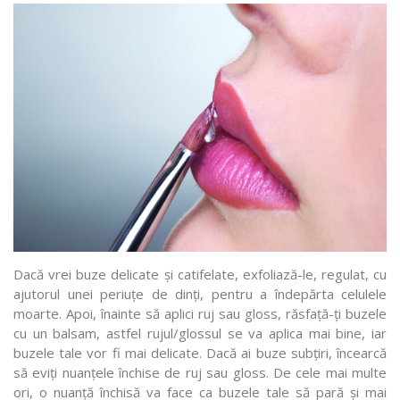
Dacă vrei buze delicate și catifelate, exfoliază-le, regulat, cu
ajutorul unei periuțe de dinți, pentru a îndepărta celulele
moarte. Apoi, înainte să aplici ruj sau gloss, răsfață-ți buzele
cu un balsam, astfel rujul/glossul se va aplica mai bine, iar
buzele tale vor fi mai delicate. Dacă ai buze subțiri, încearcă
să eviți nuanțele închise de ruj sau gloss. De cele mai multe
ori, o nuanță închisă va face ca buzele tale să pară și mai