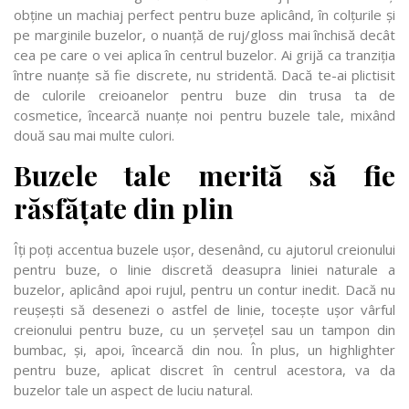
obține un machiaj perfect pentru buze aplicând, în colțurile și
pe marginile buzelor, o nuanță de ruj/gloss mai închisă decât
cea pe care o vei aplica în centrul buzelor. Ai grijă ca tranziția
între nuanțe să fie discrete, nu stridentă. Dacă te-ai plictisit
de culorile creioanelor pentru buze din trusa ta de
cosmetice, încearcă nuanțe noi pentru buzele tale, mixând
două sau mai multe culori.
Buzele tale merită să fie
răsfățate din plin
Îți poți accentua buzele ușor, desenând, cu ajutorul creionului
pentru buze, o linie discretă deasupra liniei naturale a
buzelor, aplicând apoi rujul, pentru un contur inedit. Dacă nu
reușești să desenezi o astfel de linie, tocește ușor vârful
creionului pentru buze, cu un șervețel sau un tampon din
bumbac, și, apoi, încearcă din nou. În plus, un highlighter
pentru buze, aplicat discret în centrul acestora, va da
buzelor tale un aspect de luciu natural.