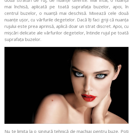
două straturi de ruj, de nuanțe diferite. Mai întâi, o nuanță
mai închisă, aplicată pe toată suprafața buzelor, apoi, în
centrul buzelor, o nuanță mai deschisă. Mixează cele două
nuanțe ușor, cu vârfurile degetelor. Dacă îți faci griji că nuanța
rujului este prea aprinsă, aplică doar un strat discret. Apoi, cu
mișcări delicate ale vârfurilor degetelor, întinde rujul pe toată
suprafața buzelor.
Nu te limita la o singură tehnică de machiaj pentru buze. Poți