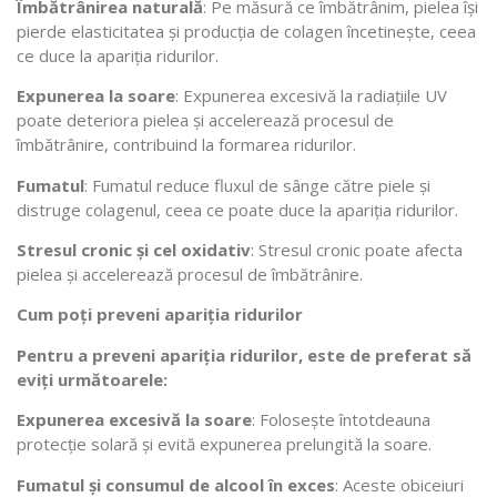
Îmbătrânirea naturală
: Pe măsură ce îmbătrânim, pielea își
pierde elasticitatea și producția de colagen încetinește, ceea
ce duce la apariția ridurilor.
Expunerea la soare
: Expunerea excesivă la radiațiile UV
poate deteriora pielea și accelerează procesul de
îmbătrânire, contribuind la formarea ridurilor.
Fumatul
: Fumatul reduce fluxul de sânge către piele și
distruge colagenul, ceea ce poate duce la apariția ridurilor.
Stresul cronic și cel oxidativ
: Stresul cronic poate afecta
pielea și accelerează procesul de îmbătrânire.
Cum poți preveni apariția ridurilor
Pentru a preveni apariția ridurilor, este de preferat să
eviți următoarele:
Expunerea excesivă la soare
: Folosește întotdeauna
protecție solară și evită expunerea prelungită la soare.
Fumatul și consumul de alcool în exces
: Aceste obiceiuri