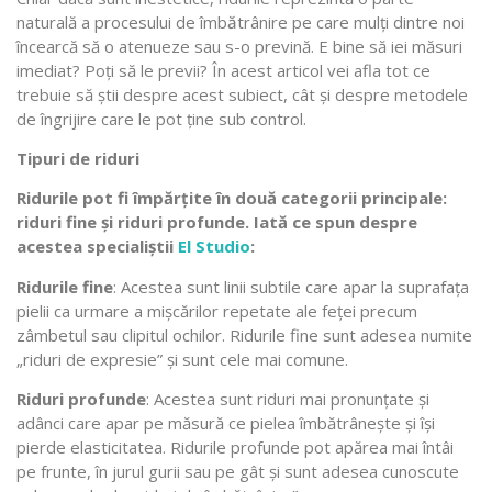
naturală a procesului de îmb
ă
trânire pe care mulți dintre noi
încearcă să o atenueze sau s-o prevină. E bine să iei măsuri
imediat? Poți să le previi? În acest articol vei afla tot ce
trebuie să știi despre acest subiect, cât și despre metodele
de îngrijire care le pot ține sub control.
Tipuri de riduri
Ridurile pot fi împărțite în două categorii principale:
riduri fine și riduri profunde. Iată ce spun despre
acestea specialiștii
El Studio
:
Ridurile fine
: Acestea sunt linii subtile care apar la suprafața
pielii ca urmare a mișcărilor repetate ale feței precum
zâmbetul sau clipitul ochilor. Ridurile fine sunt adesea numite
„riduri de expresie” și sunt cele mai comune.
Riduri profunde
: Acestea sunt riduri mai pronunțate și
adânci care apar pe măsură ce pielea îmbătrânește și își
pierde elasticitatea. Ridurile profunde pot apărea mai întâi
pe frunte, în jurul gurii sau pe gât și sunt adesea cunoscute