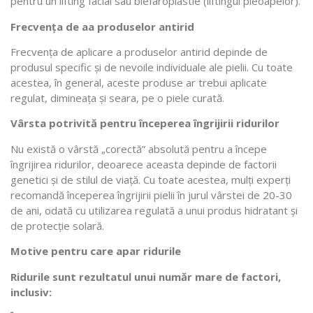
pentru un lifting facial sau blefaroplastie (liftingul pleoapelor).
Frecvența de aa produselor antirid
Frecvența de aplicare a produselor antirid depinde de
produsul specific și de nevoile individuale ale pielii. Cu toate
acestea, în general, aceste produse ar trebui aplicate
regulat, dimineața și seara, pe o piele curată.
Vârsta potrivită pentru începerea îngrijirii ridurilor
Nu există o vârstă „corectă” absolută pentru a începe
îngrijirea ridurilor, deoarece aceasta depinde de factorii
genetici și de stilul de viață. Cu toate acestea, mulți experți
recomandă începerea îngrijirii pielii în jurul vârstei de 20-30
de ani, odată cu utilizarea regulată a unui produs hidratant și
de protecție solară.
Motive pentru care apar ridurile
Ridurile sunt rezultatul unui număr mare de factori,
inclusiv: