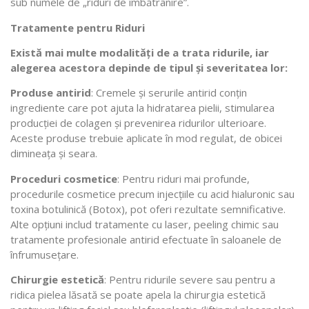
sub numele de „riduri de îmbătrânire”.
Tratamente pentru Riduri
Există mai multe modalități de a trata ridurile, iar
alegerea acestora depinde de tipul și severitatea lor:
Produse antirid
: Cremele și serurile antirid conțin
ingrediente care pot ajuta la hidratarea pielii, stimularea
producției de colagen și prevenirea ridurilor ulterioare.
Aceste produse trebuie aplicate în mod regulat, de obicei
dimineața și seara.
Proceduri cosmetice
: Pentru riduri mai profunde,
procedurile cosmetice precum injecțiile cu acid hialuronic sau
toxina botulinică (Botox), pot oferi rezultate semnificative.
Alte opțiuni includ tratamente cu laser, peeling chimic sau
tratamente profesionale antirid efectuate în saloanele de
înfrumusețare.
Chirurgie estetică
: Pentru ridurile severe sau pentru a
ridica pielea lăsată se poate apela la chirurgia estetică