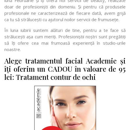
lună Februarie și îți oferă noi servicii de beauty, realizate
doar de profesioniști din domeniu. Și pentru că produsele
profesionale ne caracterizează de fiecare dată, avem grijă
ca tu să strălucești cu ajutorul noilor servicii de frumusețe.
În luna iubirii suntem alături de tine, pentru a te face să
strălucești așa cum meriți. Profesioniștii noștri sunt pregătiți
să îți ofere cea mai frumoasă experiență în studio-urile
noastre.
Alege tratamentul facial Academie și
îți oferim un CADOU în valoare de 95
lei: Tratament contur de ochi