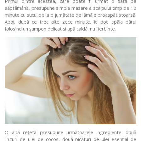
Primul dintre acestea, care poate fi urmat o dată pe
săptămână, presupune simpla masare a scalpului timp de 10
minute cu sucul de la o jumătate de lămâie proaspăt stoarsă.
Apoi, după ce trec alte zece minute, îți poți spăla părul
folosind un șampon delicat și apă caldă, nu fierbinte.
O altă rețetă presupune următoarele ingrediente: două
linguri de ulei de cocos, două picături de ulei esențial de