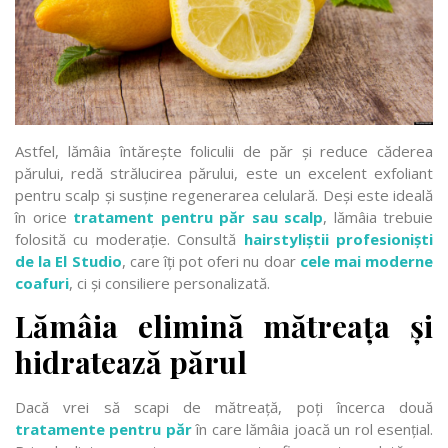
Astfel, lămâia întărește foliculii de păr și reduce căderea
părului, redă strălucirea părului, este un excelent exfoliant
pentru scalp și susține regenerarea celulară. Deși este ideală
în orice
tratament pentru păr sau scalp
, lămâia trebuie
folosită cu moderație. Consultă
hairstyliștii profesioniști
de la El Studio
, care îți pot oferi nu doar
cele mai moderne
coafuri
, ci și consiliere personalizată.
Lămâia elimină mătreața și
hidratează părul
Dacă vrei să scapi de mătreață, poți încerca două
tratamente pentru păr
în care lămâia joacă un rol esențial.