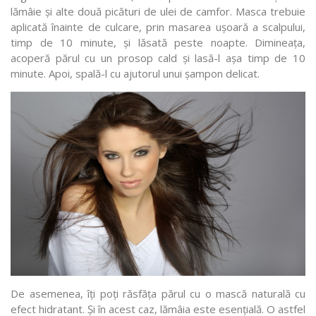
lămâie și alte două picături de ulei de camfor. Masca trebuie
aplicată înainte de culcare, prin masarea ușoară a scalpului,
timp de 10 minute, și lăsată peste noapte. Dimineața,
acoperă părul cu un prosop cald și lasă-l așa timp de 10
minute. Apoi, spală-l cu ajutorul unui șampon delicat.
De asemenea, îți poți răsfăța părul cu o mască naturală cu
efect hidratant. Și în acest caz, lămâia este esențială. O astfel