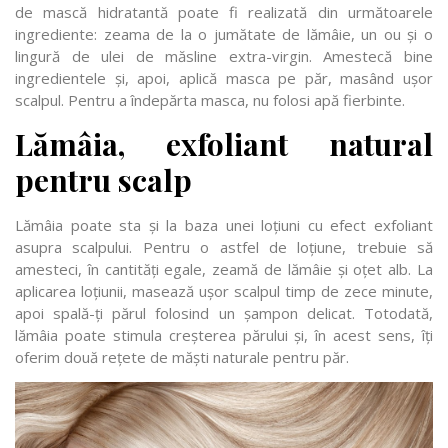
de mască hidratantă poate fi realizată din următoarele
ingrediente: zeama de la o jumătate de lămâie, un ou și o
lingură de ulei de măsline extra-virgin. Amestecă bine
ingredientele și, apoi, aplică masca pe păr, masând ușor
scalpul. Pentru a îndepărta masca, nu folosi apă fierbinte.
Lămâia, exfoliant natural
pentru scalp
Lămâia poate sta și la baza unei loțiuni cu efect exfoliant
asupra scalpului. Pentru o astfel de loțiune, trebuie să
amesteci, în cantități egale, zeamă de lămâie și oțet alb. La
aplicarea loțiunii, masează ușor scalpul timp de zece minute,
apoi spală-ți părul folosind un șampon delicat. Totodată,
lămâia poate stimula creșterea părului și, în acest sens, îți
oferim două rețete de măști naturale pentru păr.