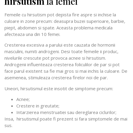
hirsutism
la femei
Femeile cu hirsutism pot depista fire aspre si inchise la
culoare in zone precum: deasupra buzei superioare, barbie,
piept, abdomen si spate. Aceasta problema medicala
afecteaza una din 10 femei.
Cresterea excesiva a parului este cauzata de hormonii
masculini, numiti androgeni. Desi toate femeile ii produc,
nivelurile crescute pot provoca acnee si hirsutism.
Androgenii influenteaza cresterea foliculilor de par si pot
face parul existent sa fie mai gros si mai inchis la culoare. De
asemenea, stimuleaza cresterea firelor noi de par.
Uneori, hirsutismul este insotit de simptome precum:
Acnee;
Crestere in greutate;
Intarzierea menstruatiei sau dereglarea ciclurilor;
Insa, hirsutismul poate fi prezent si fara simptomele de mai
sus.