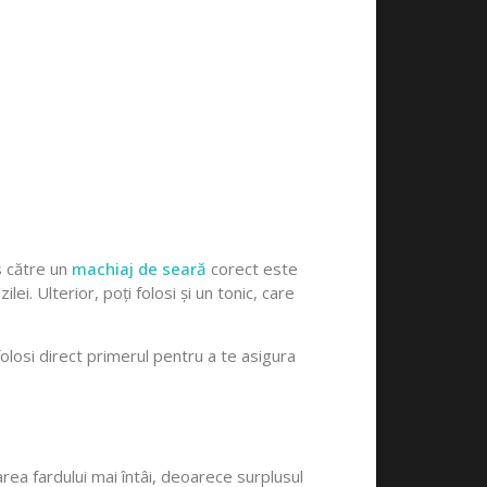
s către un
machiaj de seară
corect este
i. Ulterior, poți folosi și un tonic, care
folosi direct primerul pentru a te asigura
area fardului mai întâi, deoarece surplusul