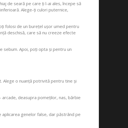
aj de seară pe care ți l-ai ales, începe să
inferioară. Alege-ți culori puternice,
oți folosi de un burețel ușor umed pentru
anță deschisă, care să nu creeze efecte
e sebum. Apoi, poți opta și pentru un
 Alege o nuanță potrivită pentru tine și
 – arcade, deasupra pomeților, nas, bărbie
e aplicarea genelor false, dar păstrând pe