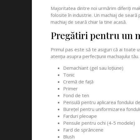
Majoritatea dintre noi urmărim diferiți mak
folosite în industrie. Un machiaj de seară
machiaj de seară chiar la tine acasă.
Pregătiri pentru un m
Primul pas este să te asiguri că ai toate us
atenția asupra perfecțiunii machiajului tău
Demachiant (gel sau loțiune)
Tonic
Cremă de față
Primer
Fond de ten
Pensulă pentru aplicarea fondului d
Burețel pentru uniformizarea fondul
Farduri pleoape
Pensule pentru ochi (4-5 modele)
Fard de sprâncene
Blush