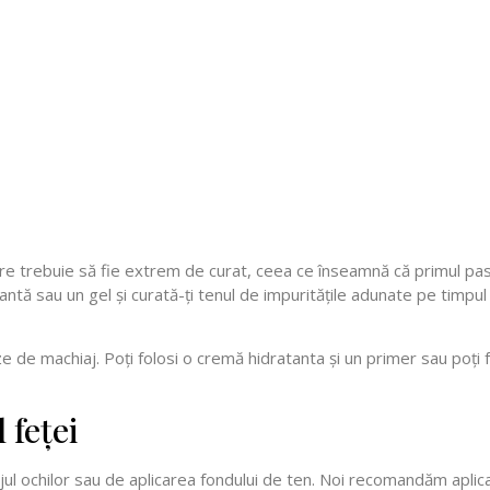
care trebuie să fie extrem de curat, ceea ce înseamnă că primul pa
sau un gel și curată-ți tenul de impuritățile adunate pe timpul zile
ze de machiaj. Poți folosi o cremă hidratanta și un primer sau poți 
 feței
ajul ochilor sau de aplicarea fondului de ten. Noi recomandăm aplic