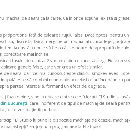
 unui machiaj de seară ca la carte. Ca în orice acțiune, există și gre
rs proporțional față de culoarea rujului ales. Dacă optezi pentru un 
chisă, discretă. Dacă mergi pe un machiaj al ochilor lejer, poți ale
de ten. Această trebuie să fie o cât se poate de apropiată de culoar
și corectoare mai închise
rea tușului de ochi, ai 2 variante dintre care să alegi. Fie exerse
în aplicare genele false, care vor crea un efect similar.
e de seară, dar, cel mai cunoscut este clasicul smokey eyes. Este u
rincipală este să combini nuanțe ale aceleiași culori începând cu par
 spre partea interioară, formând un efect de degrade.
 foarte bine, vino la oricare dintre cele 9 locații El Studio și lasă
din București
, care, indiferent de tipul de machiaj de seară pentru 
ți ochii vor fi ațintiți pe tine.
rticipi, El Studio îți pune la dispoziție machiaje de ocazie, machia
e mai aștepți? Fă-ți și tu o programaee la El Studio!