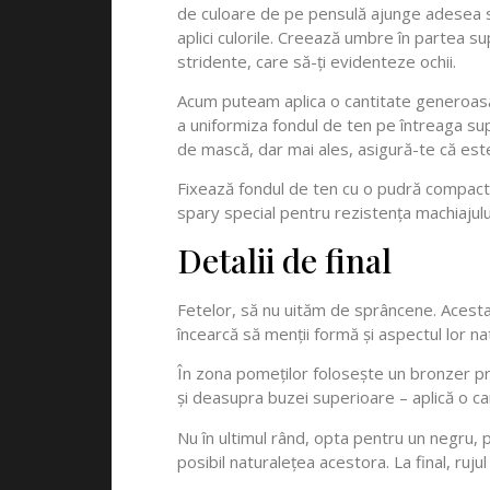
de culoare de pe pensulă ajunge adesea să c
aplici culorile. Creează umbre în partea sup
stridente, care să-ți evidenteze ochii.
Acum puteam aplica o cantitate generoasă d
a uniformiza fondul de ten pe întreaga sup
de mască, dar mai ales, asigură-te că este 
Fixează fondul de ten cu o pudră compactă
spary special pentru rezistența machiajulu
Detalii de final
Fetelor, să nu uităm de sprâncene. Acesta 
încearcă să menții formă și aspectul lor nat
În zona pomeților folosește un bronzer pri
și deasupra buzei superioare – aplică o ca
Nu în ultimul rând, opta pentru un negru, 
posibil naturalețea acestora. La final, rujul