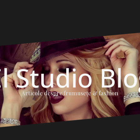
l Studio Bl
Articole despre frumuseţe & fashion