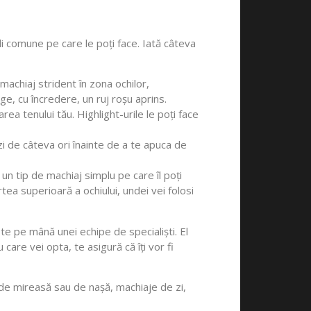
șeli comune pe care le poți face. Iată câteva
machiaj strident în zona ochilor,
ge, cu încredere, un ruj roșu aprins.
ea tenului tău. Highlight-urile le poți face
zi de câteva ori înainte de a te apuca de
n tip de machiaj simplu pe care îl poți
tea superioară a ochiului, undei vei folosi
-te pe mână unei echipe de specialiști. El
care vei opta, te asigură că îți vor fi
j de mireasă sau de nașă, machiaje de zi,