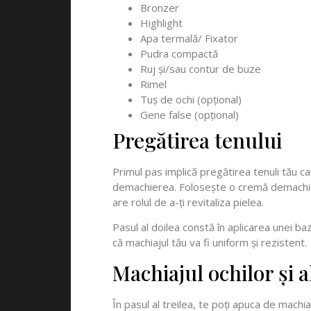
Bronzer
Highlight
Apa termală/ Fixator
Pudra compactă
Ruj și/sau contur de buze
Rimel
Tuș de ochi (opțional)
Gene false (opțional)
Pregătirea tenului
Primul pas implică pregătirea tenuli tău 
demachierea. Folosește o cremă demachiantă 
are rolul de a-ți revitaliza pielea.
Pasul al doilea constă în aplicarea unei ba
că machiajul tău va fi uniform și rezistent.
Machiajul ochilor și al
În pasul al treilea, te poți apuca de machi