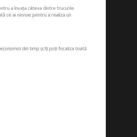
ntru a învața câteva dintre trucurile
tă ce ai nevoie pentru a realiza un
conomisi din timp și îți poți focaliza toată