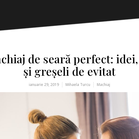
iaj de seară perfect: idei,
și greșeli de evitat
ianuarie 29, 2019
Mihaela Turcu
Machiaj