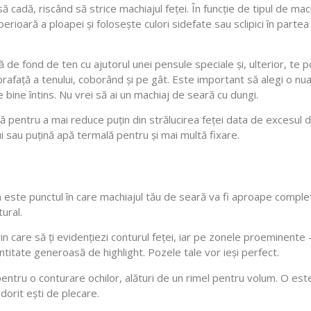
adă, riscând să strice machiajul feței. În funcție de tipul de machi
erioară a ploapei și folosește culori sidefate sau sclipici în partea 
e fond de ten cu ajutorul unei pensule speciale și, ulterior, te p
rafață a tenului, coborând și pe gât. Este important să alegi o nu
bine întins. Nu vrei să ai un machiaj de seară cu dungi.
 pentru a mai reduce puțin din strălucirea feței data de excesul d
i sau puțină apă termală pentru și mai multă fixare.
este punctul în care machiajul tău de seară va fi aproape complet.
ural.
n care să ți evidențiezi conturul feței, iar pe zonele proeminente
ntitate generoasă de highlight. Pozele tale vor ieși perfect.
pentru o conturare ochilor, alături de un rimel pentru volum. O est
 dorit ești de plecare.