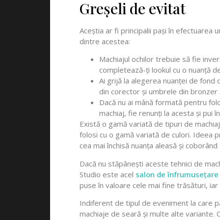
Greșeli de evitat
Aceștia ar fi principalii pași în efectuarea
dintre acestea:
Machiajul ochilor trebuie să fie inve
completează-ți lookul cu o nuanță des
Ai grijă la alegerea nuanței de fond 
din corector și umbrele din bronzer 
Dacă nu ai mână formată pentru folosi
machiaj, fie renunți la acesta și pui 
Există o gamă variată de tipuri de machiaj
folosi cu o gamă variată de culori. Ideea p
cea mai închisă nuanța aleasă și coborând
Dacă nu stăpânești aceste tehnici de machiaj
Studio este acel
salon de înfrumusețare 
puse în valoare cele mai fine trăsături, iar to
Indiferent de tipul de eveniment la care pa
machiaje de seară și multe alte variante. C