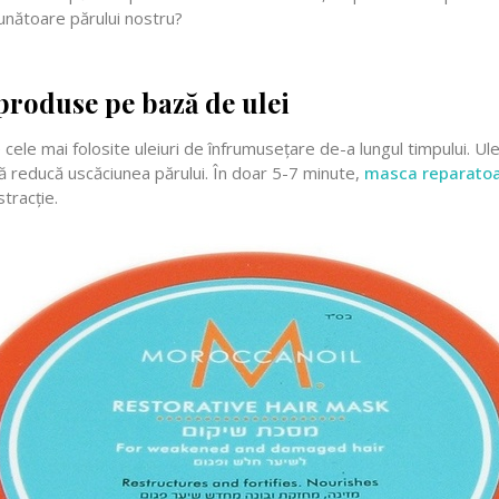
unătoare părului nostru?
 produse pe bază de ulei
cele mai folosite uleiuri de înfrumusețare de-a lungul timpului. Ul
 să reducă uscăciunea părului. În doar 5-7 minute,
masca reparato
tracție.