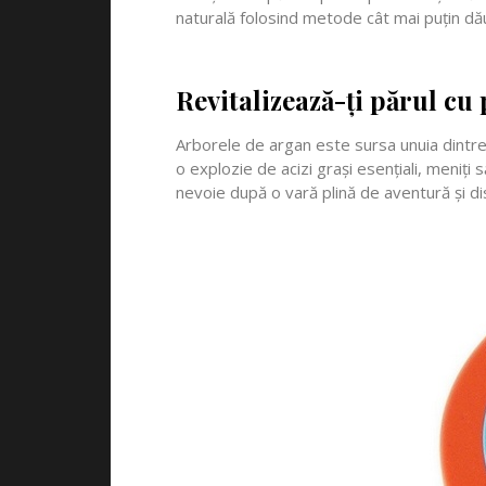
naturală folosind metode cât mai puțin dă
Revitalizează-ți părul cu
Arborele de argan este sursa unuia dintre 
o explozie de acizi grași esențiali, meniți
nevoie după o vară plină de aventură și dis