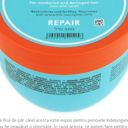
 firul de păr când acesta este expus pentru perioade îndelungate
nu fie neapărat o prioritate. În cazul acesta, ce putem face pentru 