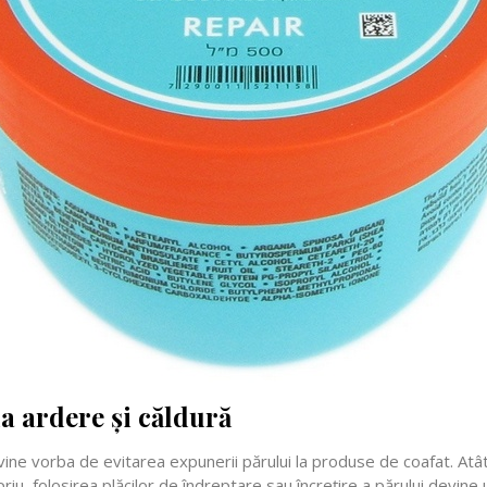
a ardere și căldură
vine vorba de evitarea expunerii părului la produse de coafat. At
riu, folosirea plăcilor de îndreptare sau încrețire a părului devine