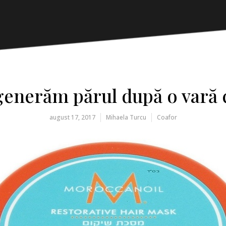
enerăm părul după o vară 
august 17, 2017
Mihaela Turcu
Coafor