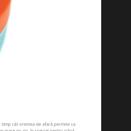
ât timp cât vremea de afară permite ca
 un mare no-no, în special pentru părul