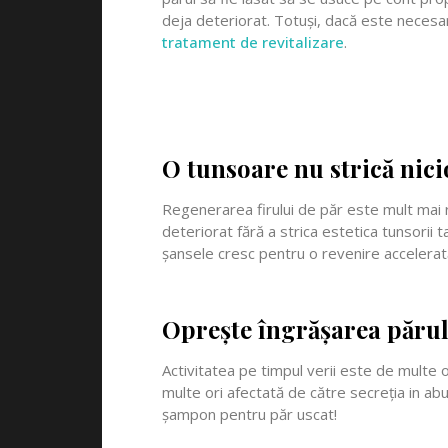
deja deteriorat. Totuși, dacă este necesar
tratament de revitalizare
.
O tunsoare nu strică nicio
Regenerarea firului de păr este mult mai
deteriorat fără a strica estetica tunsorii 
șansele cresc pentru o revenire accelerat
Oprește îngrășarea păru
Activitatea pe timpul verii este de multe o
multe ori afectată de către secreția in a
șampon pentru păr uscat!