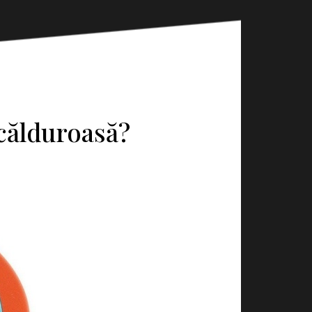
călduroasă?