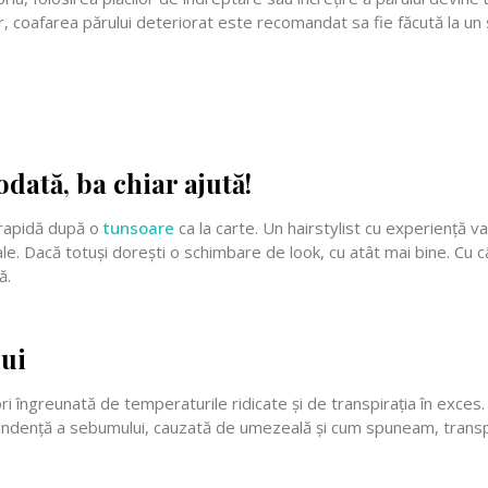
, coafarea părului deteriorat este recomandat sa fie făcută la un 
dată, ba chiar ajută!
 rapidă după o
tunsoare
ca la carte. Un hairstylist cu experiență v
tale. Dacă totuși dorești o schimbare de look, cu atât mai bine. Cu c
ă.
lui
ri îngreunată de temperaturile ridicate și de transpirația în exces
bundență a sebumului, cauzată de umezeală și cum spuneam, transpi