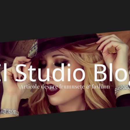
l Studio Bl
Articole despre frumuseţe & fashion