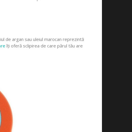
eiul de argan sau uleiul marocan reprezintă
are
îți oferă sclipirea de care părul tău are