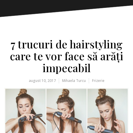
7 trucuri de hairstyling
care te vor face să arăți
impecabil
august 10, 2017
Mihaela Turcu
Frizerie