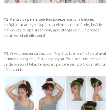
#2. Pentru ca periile tale funcționeze așa cum trebuie,
curăță-le cu atenție. După ce ai eliminat toate firele, lasă-le
într-un vas cu apa și șampon, apoi șterge-le cu un prosop
curat. Vei simți diferența!
#3. Ai vrut mereu să vezi cum îți stă cu breton, însă nu ai avut
niciodată curaj să îți faci? Un ponytail făcut așa cum trebuie îți
va da bretonul fake, temporar, pe care să îl porți doar atunci
când vrei tu.