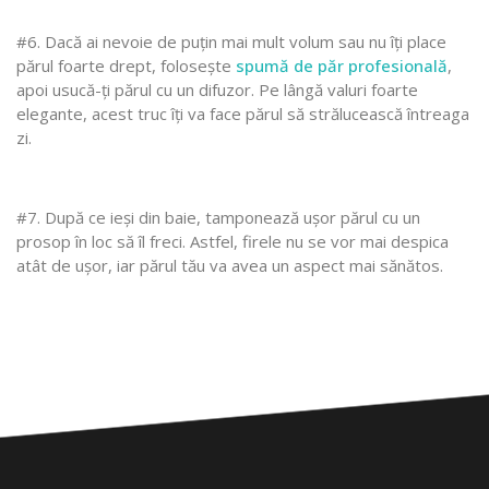
#6. Dacă ai nevoie de puțin mai mult volum sau nu îți place
părul foarte drept, folosește
spumă de păr profesională
,
apoi usucă-ți părul cu un difuzor. Pe lângă valuri foarte
elegante, acest truc îți va face părul să strălucească întreaga
zi.
#7. După ce ieși din baie, tamponează ușor părul cu un
prosop în loc să îl freci. Astfel, firele nu se vor mai despica
atât de ușor, iar părul tău va avea un aspect mai sănătos.