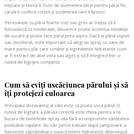
mișcare și textură. Este de asemenea ideal pentru părul fin,
căruia îi conferă corpul și susținerea care îi lipsesc.
Persoanele cu părul foarte creț sau gros ar trebui să îl
folosească cu moderație, deoarece poate accentua tendința
de uscare și poate face părul prea aspru. Dacă ai părul vopsit
sau decolorat, este important să alegi un spray cu sare de
mare pentru păr care conține și ingrediente hidratante (cum
ar fi extract de aloe vera sau alge) și să îl integrezi într-o
rutină de îngrijire completă.
Cum să eviți uscăciunea părului și să
îți protejezi culoarea
Principalul dezavantaj al sării este că poate usca părul. O
rutină de îngrijire a părului corectă este cheia pentru a te
bucura de beneficiile spray-ului fără a compromite sănătatea
podoabei capilare. Nu sări peste balsam după șamponare și
folosește săptămânal o mască intens hidratantă. Alternează