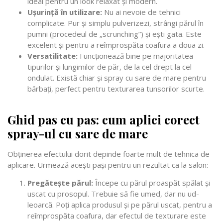
ideal pentru un look relaxat și modern.
Ușurință în utilizare:
Nu ai nevoie de tehnici
complicate. Pur și simplu pulverizezi, strângi părul în
pumni (procedeul de „scrunching”) și ești gata. Este
excelent și pentru a reîmprospăta coafura a doua zi.
Versatilitate:
Funcționează bine pe majoritatea
tipurilor și lungimilor de păr, de la cel drept la cel
ondulat. Există chiar și spray cu sare de mare pentru
bărbați, perfect pentru texturarea tunsorilor scurte.
Ghid pas cu pas: cum aplici corect
spray-ul cu sare de mare
Obținerea efectului dorit depinde foarte mult de tehnica de
aplicare. Urmează acești pași pentru un rezultat ca la salon:
Pregătește părul:
Începe cu părul proaspăt spălat și
uscat cu prosopul. Trebuie să fie umed, dar nu ud-
leoarcă. Poți aplica produsul și pe părul uscat, pentru a
reîmprospăta coafura, dar efectul de texturare este