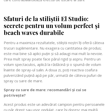
Sfaturi de la stiliștii El Studio:
secrete pentru un volum perfect și
beach waves durabile
Pentru a maximiza rezultatele, stiliștii noștri îți oferă câteva
trucuri suplimentare. Nu exagera cu cantitatea de produs;
este mai bine să aplici puțin și să adaugi mai mult la nevoie.
Prea mult spray poate face părul rigid și aspru. Pentru un
volum spectaculos, aplică la rădăcină și o spumă de volum
înainte de spray-ul salin. A doua zi, poți reactiva coafura
pulverizând puțină apă pe păr, urmată de câteva pufuri de
spray cu sare de mare.
Spray cu sare de mare: recomandări și cui se
potrivește?
Acest produs este un adevărat campion pentru persoanele
cu păr drept sau ușor ondulat, care își doresc mai multă