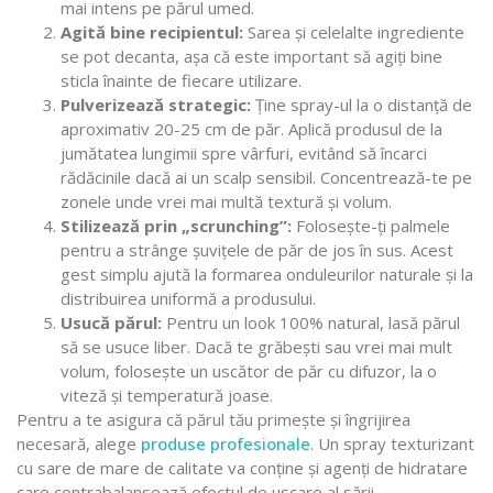
mai intens pe părul umed.
Agită bine recipientul:
Sarea și celelalte ingrediente
se pot decanta, așa că este important să agiți bine
sticla înainte de fiecare utilizare.
Pulverizează strategic:
Ține spray-ul la o distanță de
aproximativ 20-25 cm de păr. Aplică produsul de la
jumătatea lungimii spre vârfuri, evitând să încarci
rădăcinile dacă ai un scalp sensibil. Concentrează-te pe
zonele unde vrei mai multă textură și volum.
Stilizează prin „scrunching”:
Folosește-ți palmele
pentru a strânge șuvițele de păr de jos în sus. Acest
gest simplu ajută la formarea onduleurilor naturale și la
distribuirea uniformă a produsului.
Usucă părul:
Pentru un look 100% natural, lasă părul
să se usuce liber. Dacă te grăbești sau vrei mai mult
volum, folosește un uscător de păr cu difuzor, la o
viteză și temperatură joase.
Pentru a te asigura că părul tău primește și îngrijirea
necesară, alege
produse profesionale
. Un spray texturizant
cu sare de mare de calitate va conține și agenți de hidratare
care contrabalansează efectul de uscare al sării.