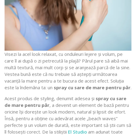
Visezi la acel look relaxat, cu onduleuri lejere și volum, pe
care îl ai după o zi petrecută la plajă? Părul pare să aibă mai
multă textură, mai mult corp și se aranjează parcă de la sine.
Vestea bună este că nu trebuie să aștepți următoarea
vacanță la mare pentru a te bucura de acest efect. Soluția
este la îndemâna ta: un
spray cu sare de mare pentru păr
.
Acest produs de styling, denumit adesea și
spray cu sare
de mare pentru păr
, a devenit un element de bază pentru
oricine își dorește un look modern, natural și lipsit de efort.
Însă, pentru a obține cu adevărat acele „beach waves”
perfecte și un volum de durată, este important să știi cum să
îl folosești corect. De la stiliștii
El Studio
am adunat toate