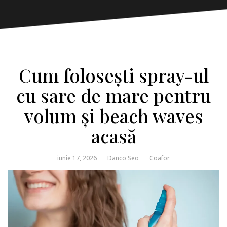
Cum folosești spray-ul
cu sare de mare pentru
volum și beach waves
acasă
iunie 17, 2026
Danco Seo
Coafor