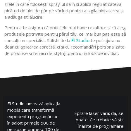
zilele în care folosești spray-ul salin și aplică regulat câteva
picături de ulei de păr pe vârfuri pentru a sigila hidratarea și
a adăuga strălucire.
Pentru a te asigura că obții cele mai bune rezultate și că alegi
produsele potrivite pentru părul tău, cel mai bun pas este să
consulți un specialist. Stiliștii de la
El Studio
te pot ajuta nu
doar cu aplicarea corectă, ci și cu recomandări personalizate
de produse și tehnici de styling pentru un look de invidiat.
El Studio lansează aplicația
mobilă care transformă
Epilare laser vara: da, se
experiența programărilor
poate. Ce trebuie să știi
în salon: primele 500 de
înainte de programare
persoane primesc 100 de