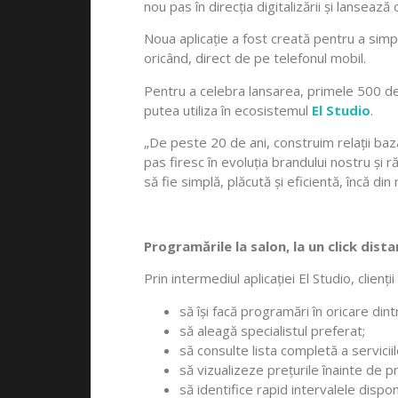
nou pas în direcția digitalizării și lansează 
Noua aplicație a fost creată pentru a simpl
oricând, direct de pe telefonul mobil.
Pentru a celebra lansarea, primele 500 de
putea utiliza în ecosistemul
El Studio
.
„De peste 20 de ani, construim relații baza
pas firesc în evoluția brandului nostru și 
să fie simplă, plăcută și eficientă, încă d
Programările la salon, la un click dist
Prin intermediul aplicației El Studio, clienții
să își facă programări în oricare din
să aleagă specialistul preferat;
să consulte lista completă a serviciil
să vizualizeze prețurile înainte de 
să identifice rapid intervalele dispon