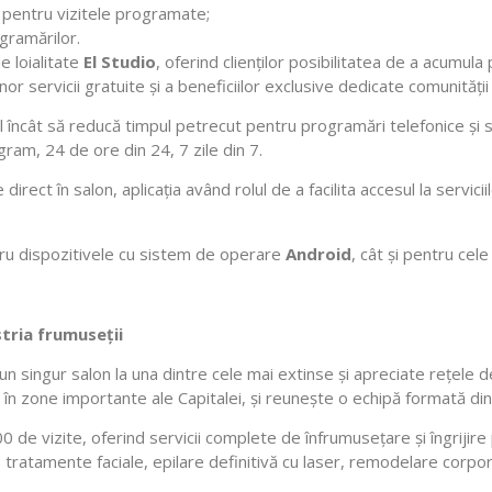
 pentru vizitele programate;
gramărilor.
e loialitate
El Studio
, oferind clienților posibilitatea de a acumula
nor servicii gratuite și a beneficiilor exclusive dedicate comunități
 încât să reducă timpul petrecut pentru programări telefonice și să 
gram, 24 de ore din 24, 7 zile din 7.
 direct în salon, aplicația având rolul de a facilita accesul la servici
ntru dispozitivele cu sistem de operare
Android
, cât și pentru cel
tria frumuseții
un singur salon la una dintre cele mai extinse și apreciate rețele d
 în zone importante ale Capitalei, și reunește o echipă formată din
 de vizite, oferind servicii complete de înfrumusețare și îngrijire
 tratamente faciale, epilare definitivă cu laser, remodelare corpor