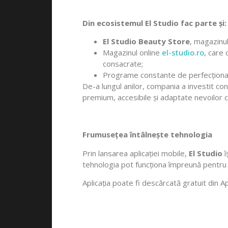
Din ecosistemul El Studio fac parte și:
El Studio Beauty Store
, magazinul
Magazinul online
el-studio.ro
, care
consacrate;
Programe constante de perfecționare
De-a lungul anilor, compania a investit co
premium, accesibile și adaptate nevoilor cl
Frumusețea întâlnește tehnologia
Prin lansarea aplicației mobile,
El Studio
î
tehnologia pot funcționa împreună pentru a
Aplicația poate fi descărcată gratuit din