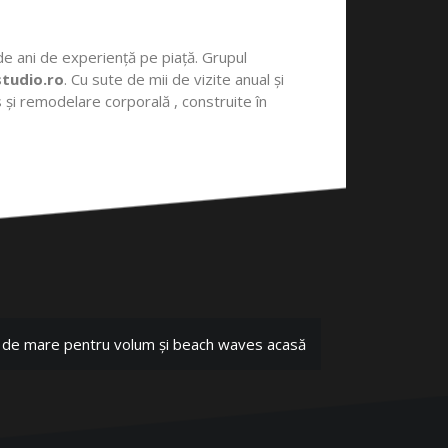
e ani de experiență pe piață. Grupul
studio.ro
. Cu sute de mii de vizite anual și
 și remodelare corporală , construite în
e de mare pentru volum și beach waves acasă