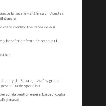
 puncte la fiecare vizită în salon. Acestea
i
El Studio
.
ofere clienților libertatea de a-și
ile și beneficiile oferite de rețeaua
El
e cu
iOS
.
e beauty din București. Astăzi, grupul
 peste 300 de specialiști.
 personală pentru femei și bărbați: coafor,
ală și masaj.