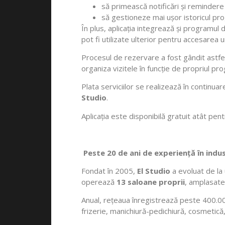
să primească notificări și remindere
să gestioneze mai ușor istoricul pro
În plus, aplicația integrează și programul d
pot fi utilizate ulterior pentru accesarea u
Procesul de rezervare a fost gândit astfel
organiza vizitele în funcție de propriul pro
Plata serviciilor se realizează în continuare
Studio
.
Aplicația este disponibilă gratuit atât pe
Peste 20 de ani de experiență în indus
Fondat în 2005,
El Studio
a evoluat de la 
operează
13 saloane proprii
, amplasate
Anual, rețeaua înregistrează peste 400.000
frizerie, manichiură-pedichiură, cosmetică,