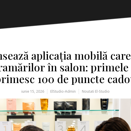
ansează aplicația mobilă car
ramărilor în salon: primele
primesc 100 de puncte cado
iunie 15, 2026
ElStudio-Admin
Noutati El-Studio