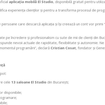
oficial
aplicația mobilă El Studio
, disponibilă gratuit pentru utiliz
ifica experiența clienților și pentru a transforma procesul de progra
 persoane care descarcă aplicația și își creează un cont vor primi
te pe încredere și profesionalism cu sute de mii de clienți din Buc
răspunde nevoii actuale de rapiditate, flexibilitate și autonomie. N
in momentul programării”, declară
Cristian Cosat
, fondator și Gen
anță
 pot:
tre cele
13 saloane El Studio
din București;
or disponibile;
programare;
ibile;