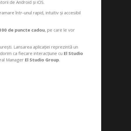
atorii de Android și iOS.
mare într-unul rapid, intuitiv și accesibil
100 de puncte cadou
, pe care le vor
urești. Lansarea aplicației reprezintă un
e dorim ca fiecare interacțiune cu
El Studio
eral Manager
El Studio Group
.