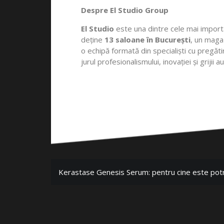
Despre El Studio Group
El Studio
este una dintre cele mai import
deține
13 saloane în București
, un magaz
o echipă formată din specialiști cu pregăt
jurul profesionalismului, inovației și grijii 
Kerastase Genesis Serum: pentru cine este potri