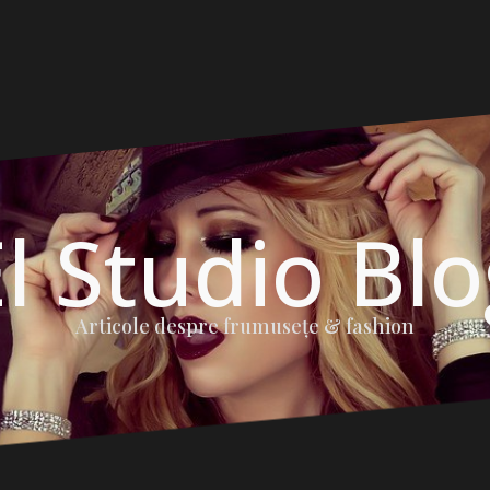
l Studio Bl
Articole despre frumuseţe & fashion