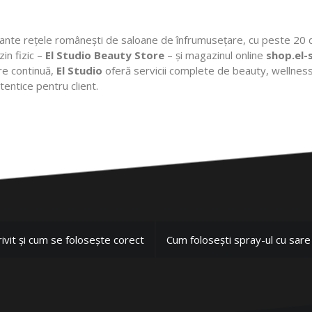
ante rețele românești de saloane de înfrumusețare, cu peste 20 d
in fizic –
El Studio Beauty Store
– și magazinul online
shop.el-
ire continuă,
El Studio
oferă servicii complete de beauty, wellness
autentice pentru client.
vit și cum se folosește corect
Cum folosești spray-ul cu sar