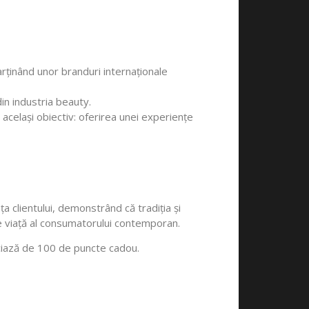
rținând unor branduri internaționale
in industria beauty.
același obiectiv: oferirea unei experiențe
a clientului, demonstrând că tradiția și
de viață al consumatorului contemporan.
iciază de 100 de puncte cadou.