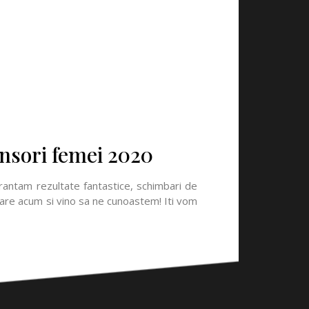
unsori femei 2020
arantam rezultate fantastice, schimbari de
gramare acum si vino sa ne cunoastem! Iti vom