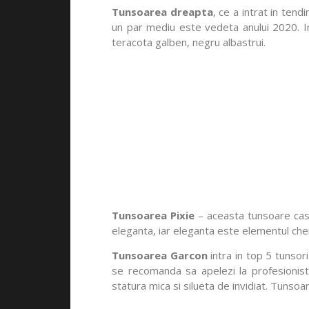
Tunsoarea dreapta
, ce a intrat in ten
un par mediu este vedeta anului 2020. In
teracota galben, negru albastrui.
Tunsoarea Pixie
– aceasta tunsoare casti
eleganta, iar eleganta este elementul chei
Tunsoarea Garcon
intra in top 5 tunsori
se recomanda sa apelezi la profesionisti
statura mica si silueta de invidiat. Tunsoar