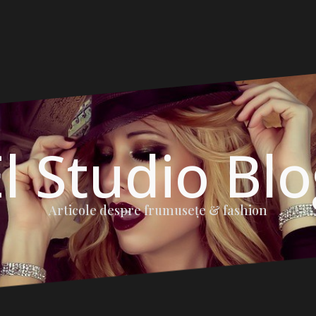
l Studio Bl
Articole despre frumuseţe & fashion