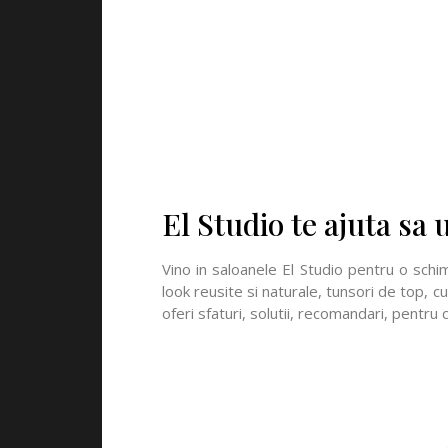
El Studio te ajuta sa
Vino in saloanele El Studio pentru o schi
look reusite si naturale, tunsori de top, cu
oferi sfaturi, solutii, recomandari, pentru c