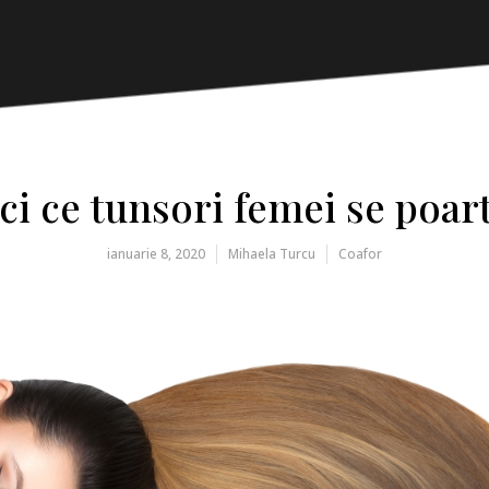
ici ce tunsori femei se poar
ianuarie 8, 2020
Mihaela Turcu
Coafor