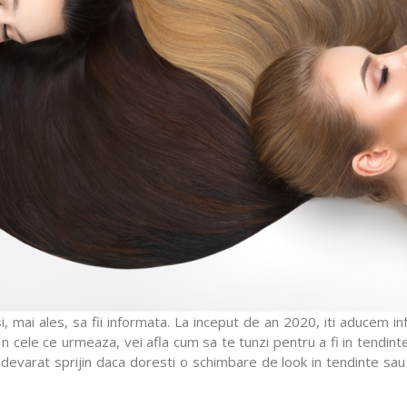
 si, mai ales, sa fii informata. La inceput de an 2020, iti aducem i
 cele ce urmeaza, vei afla cum sa te tunzi pentru a fi in tendinte 
 adevarat sprijin daca doresti o schimbare de look in tendinte sa