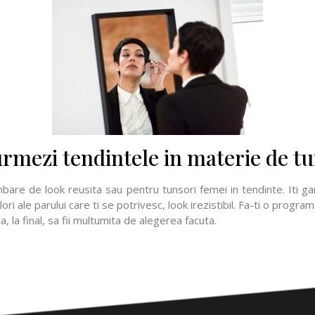
 urmezi tendintele in materie de t
mbare de look reusita sau pentru tunsori femei in tendinte. Iti g
lori ale parului care ti se potrivesc, look irezistibil. Fa-ti o pro
a, la final, sa fii multumita de alegerea facuta.