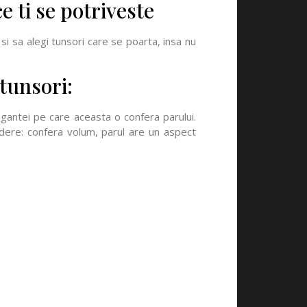
e ti se potriveste
si sa alegi tunsori care se poarta, insa nu
tunsori:
gantei pe care aceasta o confera parului.
dere: confera volum, parul are un aspect