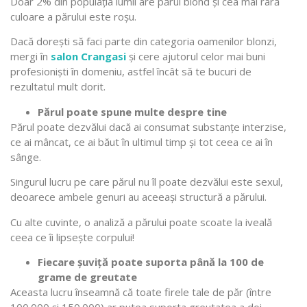
Doar 2% din populația lumii are părul blond și cea mai rară
culoare a părului este roșu.
Dacă dorești să faci parte din categoria oamenilor blonzi,
mergi în
salon Crangasi
și cere ajutorul celor mai buni
profesioniști în domeniu, astfel încât să te bucuri de
rezultatul mult dorit.
Părul poate spune multe despre tine
Părul poate dezvălui dacă ai consumat substanțe interzise,
ce ai mâncat, ce ai băut în ultimul timp și tot ceea ce ai în
sânge.
Singurul lucru pe care părul nu îl poate dezvălui este sexul,
deoarece ambele genuri au aceeași structură a părului.
Cu alte cuvinte, o analiză a părului poate scoate la iveală
ceea ce îi lipsește corpului!
Fiecare șuviță poate suporta până la 100 de
grame de greutate
Aceasta lucru înseamnă că toate firele tale de păr (între
100.000 și 150.000) ar putea suporta greutatea a doi