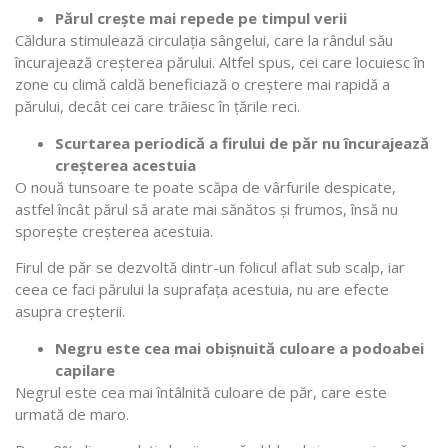
Părul crește mai repede pe timpul verii
Căldura stimulează circulația sângelui, care la rândul său
încurajează creșterea părului. Altfel spus, cei care locuiesc în
zone cu climă caldă beneficiază o creștere mai rapidă a
părului, decât cei care trăiesc în țările reci.
Scurtarea periodică a firului de păr nu încurajează
creșterea acestuia
O nouă tunsoare te poate scăpa de vârfurile despicate,
astfel încât părul să arate mai sănătos și frumos, însă nu
sporește creșterea acestuia.
Firul de păr se dezvoltă dintr-un folicul aflat sub scalp, iar
ceea ce faci părului la suprafața acestuia, nu are efecte
asupra creșterii.
Negru este cea mai obișnuită culoare a podoabei
capilare
Negrul este cea mai întâlnită culoare de păr, care este
urmată de maro.