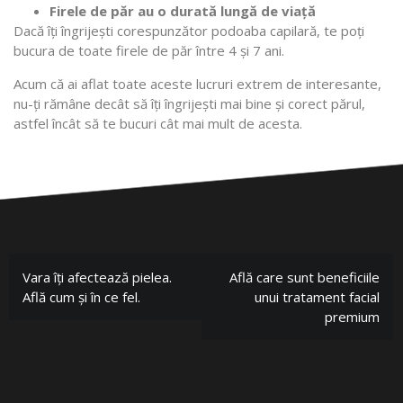
Firele de păr au o durată lungă de viață
Dacă îți îngrijești corespunzător podoaba capilară, te poți
bucura de toate firele de păr între 4 și 7 ani.
Acum că ai aflat toate aceste lucruri extrem de interesante,
nu-ți rămâne decât să îți îngrijești mai bine și corect părul,
astfel încât să te bucuri cât mai mult de acesta.
Vara îți afectează pielea.
Află care sunt beneficiile
Află cum și în ce fel.
unui tratament facial
premium