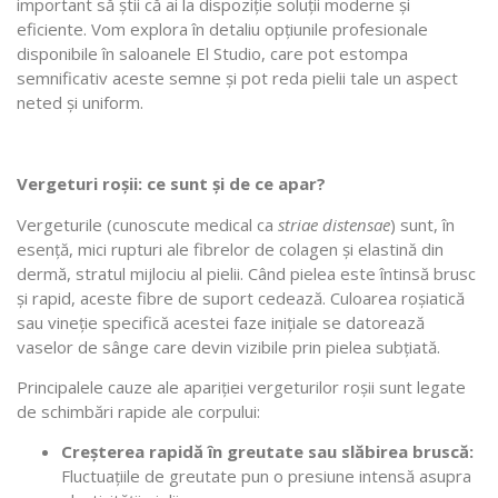
important să știi că ai la dispoziție soluții moderne și
eficiente. Vom explora în detaliu opțiunile profesionale
disponibile în saloanele El Studio, care pot estompa
semnificativ aceste semne și pot reda pielii tale un aspect
neted și uniform.
Vergeturi roșii: ce sunt și de ce apar?
Vergeturile (cunoscute medical ca
striae distensae
) sunt, în
esență, mici rupturi ale fibrelor de colagen și elastină din
dermă, stratul mijlociu al pielii. Când pielea este întinsă brusc
și rapid, aceste fibre de suport cedează. Culoarea roșiatică
sau vineție specifică acestei faze inițiale se datorează
vaselor de sânge care devin vizibile prin pielea subțiată.
Principalele cauze ale apariției vergeturilor roșii sunt legate
de schimbări rapide ale corpului:
Creșterea rapidă în greutate sau slăbirea bruscă:
Fluctuațiile de greutate pun o presiune intensă asupra