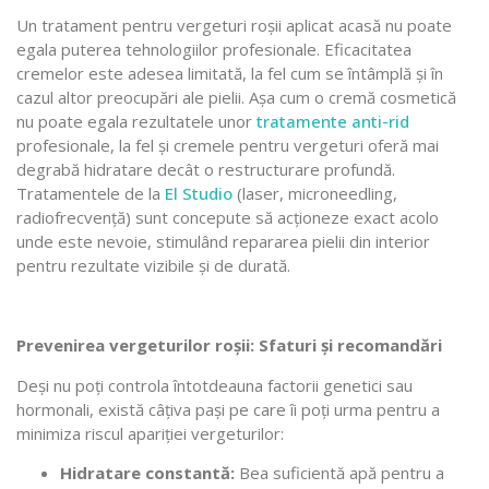
Un tratament pentru vergeturi roșii aplicat acasă nu poate
egala puterea tehnologiilor profesionale. Eficacitatea
cremelor este adesea limitată, la fel cum se întâmplă și în
cazul altor preocupări ale pielii. Așa cum o cremă cosmetică
nu poate egala rezultatele unor
tratamente anti-rid
profesionale, la fel și cremele pentru vergeturi oferă mai
degrabă hidratare decât o restructurare profundă.
Tratamentele de la
El Studio
(laser, microneedling,
radiofrecvență) sunt concepute să acționeze exact acolo
unde este nevoie, stimulând repararea pielii din interior
pentru rezultate vizibile și de durată.
Prevenirea vergeturilor roșii: Sfaturi și recomandări
Deși nu poți controla întotdeauna factorii genetici sau
hormonali, există câțiva pași pe care îi poți urma pentru a
minimiza riscul apariției vergeturilor:
Hidratare constantă:
Bea suficientă apă pentru a