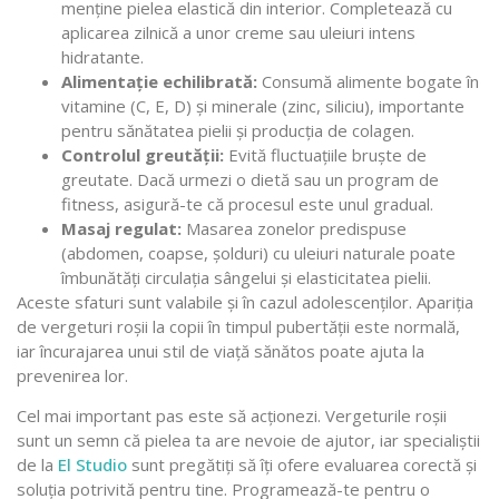
menține pielea elastică din interior. Completează cu
aplicarea zilnică a unor creme sau uleiuri intens
hidratante.
Alimentație echilibrată:
Consumă alimente bogate în
vitamine (C, E, D) și minerale (zinc, siliciu), importante
pentru sănătatea pielii și producția de colagen.
Controlul greutății:
Evită fluctuațiile bruște de
greutate. Dacă urmezi o dietă sau un program de
fitness, asigură-te că procesul este unul gradual.
Masaj regulat:
Masarea zonelor predispuse
(abdomen, coapse, șolduri) cu uleiuri naturale poate
îmbunătăți circulația sângelui și elasticitatea pielii.
Aceste sfaturi sunt valabile și în cazul adolescenților. Apariția
de vergeturi roșii la copii în timpul pubertății este normală,
iar încurajarea unui stil de viață sănătos poate ajuta la
prevenirea lor.
Cel mai important pas este să acționezi. Vergeturile roșii
sunt un semn că pielea ta are nevoie de ajutor, iar specialiștii
de la
El Studio
sunt pregătiți să îți ofere evaluarea corectă și
soluția potrivită pentru tine. Programează-te pentru o