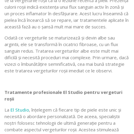
te la vergeturile roșii ca la o leziune recentă a pielii. Prezența
culorii roșii indică existența unui flux sanguin activ în zonă și
un proces inflamator în desfășurare. Acest lucru înseamnă că
pielea încă încearcă să se repare, iar tratamentele aplicate în
această fază au o șansă mult mai mare de succes.
Odată ce vergeturile se maturizează și devin albe sau
argintii, ele se transformă în cicatrici fibroase, cu un flux
sanguin redus. Tratarea vergeturilor albe este mult mai
dificilă și necesită proceduri mai complexe. Prin urmare, dacă
vizezi o îmbunătățire semnificativă, cea mai bună strategie
este tratarea vergeturilor roșii imediat ce le observi.
Tratamente profesionale El Studio pentru vergeturi
roșii
La
El Studio
, înțelegem că fiecare tip de piele este unic și
necesită o abordare personalizată. De aceea, specialiștii
noștri folosesc tehnologii de ultimă generație pentru a
combate aspectul vergeturilor roșii. Acestea stimulează