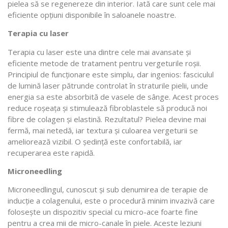
pielea să se regenereze din interior. Iată care sunt cele mai
eficiente opțiuni disponibile în saloanele noastre.
Terapia cu laser
Terapia cu laser este una dintre cele mai avansate și
eficiente metode de tratament pentru vergeturile roșii.
Principiul de funcționare este simplu, dar ingenios: fasciculul
de lumină laser pătrunde controlat în straturile pielii, unde
energia sa este absorbită de vasele de sânge. Acest proces
reduce roșeața și stimulează fibroblastele să producă noi
fibre de colagen și elastină. Rezultatul? Pielea devine mai
fermă, mai netedă, iar textura și culoarea vergeturii se
ameliorează vizibil. O ședință este confortabilă, iar
recuperarea este rapidă.
Microneedling
Microneedlingul, cunoscut și sub denumirea de terapie de
inducție a colagenului, este o procedură minim invazivă care
folosește un dispozitiv special cu micro-ace foarte fine
pentru a crea mii de micro-canale în piele. Aceste leziuni