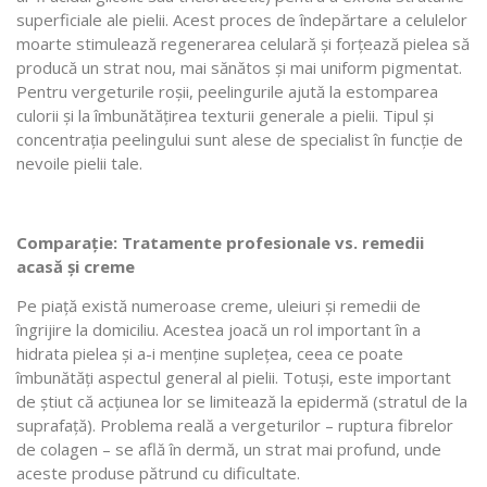
superficiale ale pielii. Acest proces de îndepărtare a celulelor
moarte stimulează regenerarea celulară și forțează pielea să
producă un strat nou, mai sănătos și mai uniform pigmentat.
Pentru vergeturile roșii, peelingurile ajută la estomparea
culorii și la îmbunătățirea texturii generale a pielii. Tipul și
concentrația peelingului sunt alese de specialist în funcție de
nevoile pielii tale.
Comparație: Tratamente profesionale vs. remedii
acasă și creme
Pe piață există numeroase creme, uleiuri și remedii de
îngrijire la domiciliu. Acestea joacă un rol important în a
hidrata pielea și a-i menține suplețea, ceea ce poate
îmbunătăți aspectul general al pielii. Totuși, este important
de știut că acțiunea lor se limitează la epidermă (stratul de la
suprafață). Problema reală a vergeturilor – ruptura fibrelor
de colagen – se află în dermă, un strat mai profund, unde
aceste produse pătrund cu dificultate.