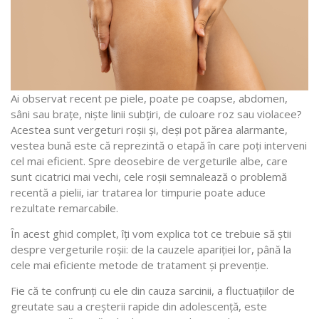
Ai observat recent pe piele, poate pe coapse, abdomen,
sâni sau brațe, niște linii subțiri, de culoare roz sau violacee?
Acestea sunt vergeturi roșii și, deși pot părea alarmante,
vestea bună este că reprezintă o etapă în care poți interveni
cel mai eficient. Spre deosebire de vergeturile albe, care
sunt cicatrici mai vechi, cele roșii semnalează o problemă
recentă a pielii, iar tratarea lor timpurie poate aduce
rezultate remarcabile.
În acest ghid complet, îți vom explica tot ce trebuie să știi
despre vergeturile roșii: de la cauzele apariției lor, până la
cele mai eficiente metode de tratament și prevenție.
Fie că te confrunți cu ele din cauza sarcinii, a fluctuațiilor de
greutate sau a creșterii rapide din adolescență, este