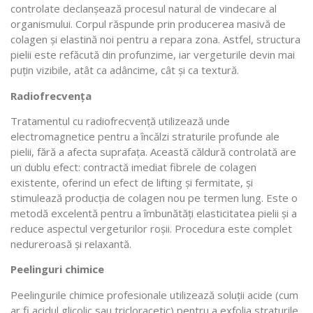
controlate declanșează procesul natural de vindecare al
organismului. Corpul răspunde prin producerea masivă de
colagen și elastină noi pentru a repara zona. Astfel, structura
pielii este refăcută din profunzime, iar vergeturile devin mai
puțin vizibile, atât ca adâncime, cât și ca textură.
Radiofrecvența
Tratamentul cu radiofrecvență utilizează unde
electromagnetice pentru a încălzi straturile profunde ale
pielii, fără a afecta suprafața. Această căldură controlată are
un dublu efect: contractă imediat fibrele de colagen
existente, oferind un efect de lifting și fermitate, și
stimulează producția de colagen nou pe termen lung. Este o
metodă excelentă pentru a îmbunătăți elasticitatea pielii și a
reduce aspectul vergeturilor roșii. Procedura este complet
nedureroasă și relaxantă.
Peelinguri chimice
Peelingurile chimice profesionale utilizează soluții acide (cum
ar fi acidul glicolic sau tricloracetic) pentru a exfolia straturile