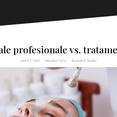
le profesionale vs. tratame
iulie 27, 2023
Mihaela Turcu
Noutati El-Studio