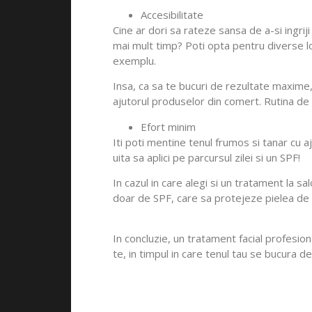
Accesibilitate
Cine ar dori sa rateze sansa de a-si ingriji
mai mult timp? Poti opta pentru diverse loti
exemplu.
Insa, ca sa te bucuri de rezultate maxime,
ajutorul produselor din comert. Rutina de 
Efort minim
Iti poti mentine tenul frumos si tanar cu aj
uita sa aplici pe parcursul zilei si un SPF!
In cazul in care alegi si un tratament la s
doar de SPF, care sa protejeze pielea de 
In concluzie, un tratament facial profesion
te, in timpul in care tenul tau se bucura de