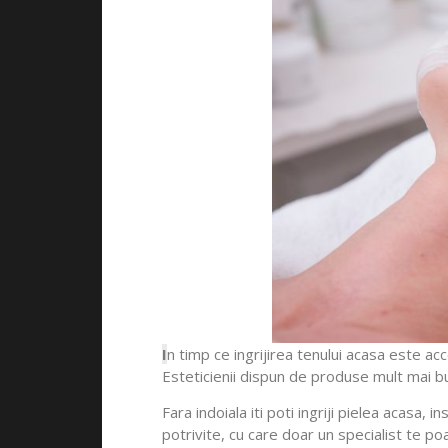
I
n timp ce ingrijirea tenului acasa este a
Esteticienii dispun de produse mult mai b
Fara indoiala iti poti ingriji pielea acas
potrivite, cu care doar un specialist te po