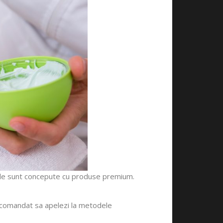
onale sunt concepute cu produse premium.
 recomandat sa apelezi la metodele