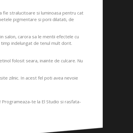
sa fie stralucitoare si luminoasa pentru cat
petele pigmentare si porii dilatati, de
n salon, carora sa le mentii efectele cu
 timp indelungat de tenul mult dorit.
etinol folosit seara, inainte de culcare. Nu
ite zilnic. In acest fel poti avea nevoie
u! Programeaza-te la El Studio si rasfata-