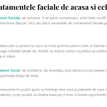
atamentele faciale de acasa si ce
nte faciale
, iar aceasta ti se pare costisitoare, este bine sa afli
 mai buna decizie. Vezi aici dacă variantele de tratamente faciale
nte adecvate cu privire la ceea ce este potrivit pentru tine, in funct
ga solutiile ideale tie. Astfel, nu exista sanse ca pielea sa sufer
e in salon.
ment facial
de exfoliere, de exemplu, poti observa cum pielea ta
 perioada lunga de timp.
 frumusetii te poate ajuta sa intelegi care sunt produsele de care 
alitate, este posibil sa cheltui banii pe creme si lotiuni nepotrivite p