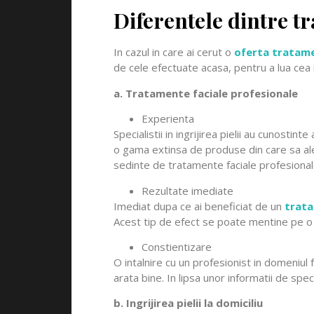
Diferentele dintre tr
In cazul in care ai cerut o
oferta tratame
de cele efectuate acasa, pentru a lua cea
a. Tratamente faciale profesionale
Experienta
Specialistii in ingrijirea pielii au cunosti
o gama extinsa de produse din care sa alea
sedinte de tratamente faciale profesional
Rezultate imediate
Imediat dupa ce ai beneficiat de un
trata
Acest tip de efect se poate mentine pe o
Constientizare
O intalnire cu un profesionist in domeniul
arata bine. In lipsa unor informatii de speci
b. Ingrijirea pielii la domiciliu