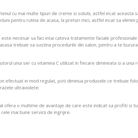
 tenul cu mai multe tipuri de creme si solutii, astfel incat aceasta 
uni pentru rutina de acasa, la preturi mici, astfel incat sa elimini 
 este necesar sa faci intai cateva tratamente faciale profesionale i
acasa trebuie sa sustina procedurile din salon, pentru a te bucura
utorul unui ser cu vitamina C utilizat in fiecare dimineata si a unui r
alon efectuat in mod regulat, poti diminua produsele ce trebuie folos
razele ultraviolete.
al ofera o multime de avantaje de care este indicat sa profiti si t
 cele mai bune servicii de ingrijire.