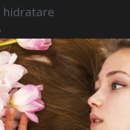
e hidratare
ă