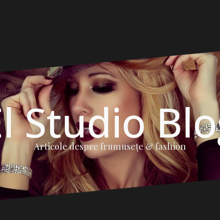
l Studio Bl
Articole despre frumuseţe & fashion