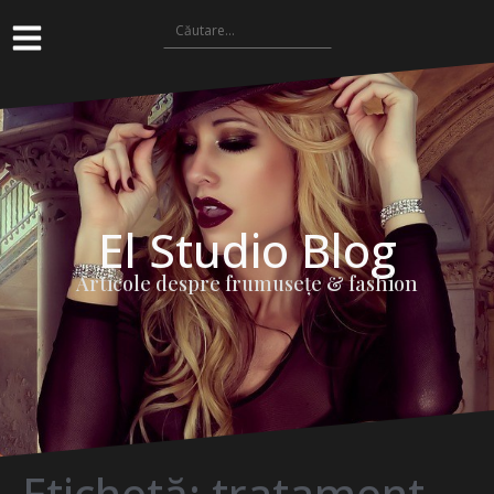
El Studio Blog
Articole despre frumuseţe & fashion
Etichetă:
tratament