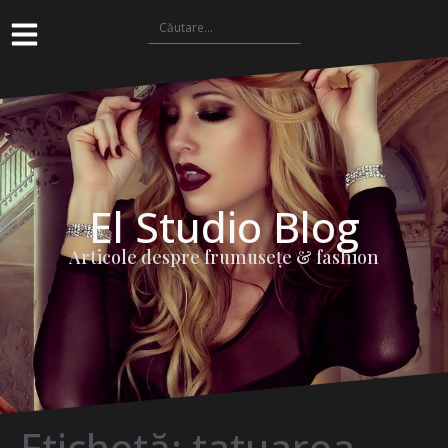
El Studio Blog
Articole despre frumuseţe & fashion
Etichetă:
tatuarea