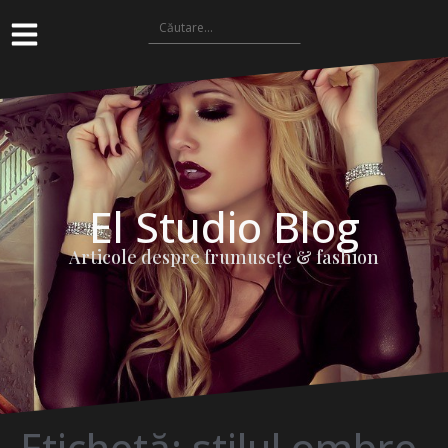
El Studio Blog
Articole despre frumuseţe & fashion
Etichetă:
stilul ombre