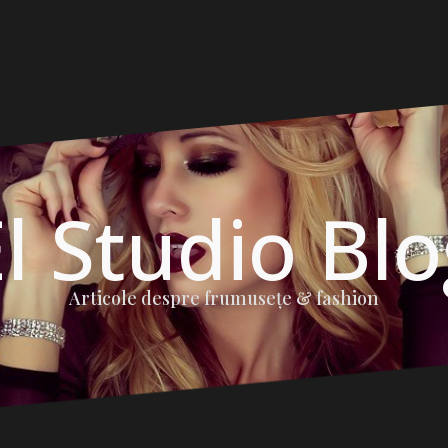
l Studio Bl
Articole despre frumuseţe & fashion