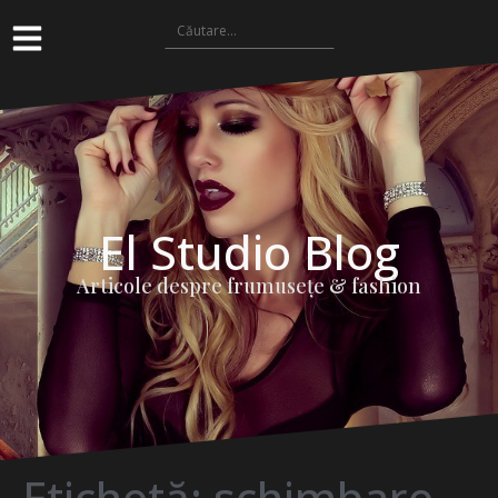
El Studio Blog
Articole despre frumuseţe & fashion
Etichetă:
schimbare