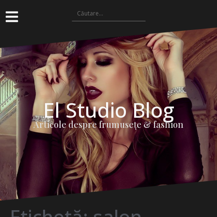
El Studio Blog
Articole despre frumuseţe & fashion
Etichetă:
salon