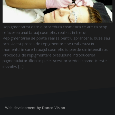
Repigmentarea este o procedura cosmetica ce are ca scop
refacerea unui tatuaj cosmetic, realizat in trecut.
Repigmentarea se poate realiza pentru sprancene, buze sau
ochi. Acest proces de repigmentare se realizeaza in
momentul in care tatuajul cosmetic isi pierde din intensitate.
Procedeul de repigmentare presupune introducerea
pigmentului artificial in piele. Acest procedeu cosmetic este
inovativ, […]
Web development
by Danco Vision