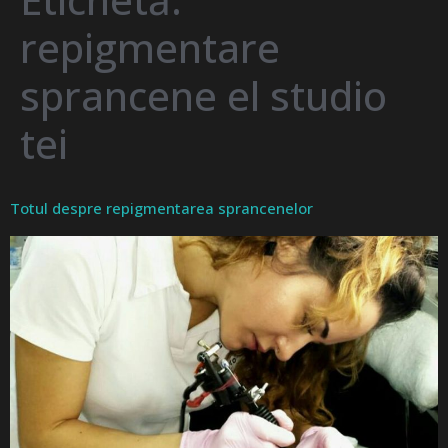
repigmentare
sprancene el studio
tei
Totul despre repigmentarea sprancenelor