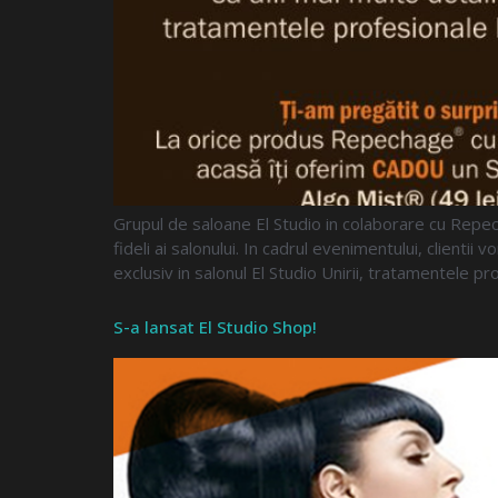
Grupul de saloane El Studio in colaborare cu Repech
fideli ai salonului. In cadrul evenimentului, clienti
exclusiv in salonul El Studio Unirii, tratamentele
S-a lansat El Studio Shop!