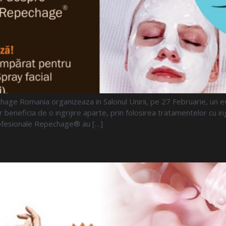
age Romania organizeaza in Salonul Unirii, pe 27 Februarie, un eve
i vor beneficia de o ingrijire aparte, prin folosirea tratamentelor 
 profesionale Repechage® au […]