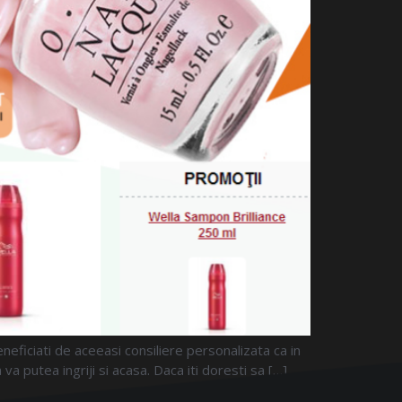
eficiati de aceeasi consiliere personalizata ca in
 putea ingriji si acasa. Daca iti doresti sa […]