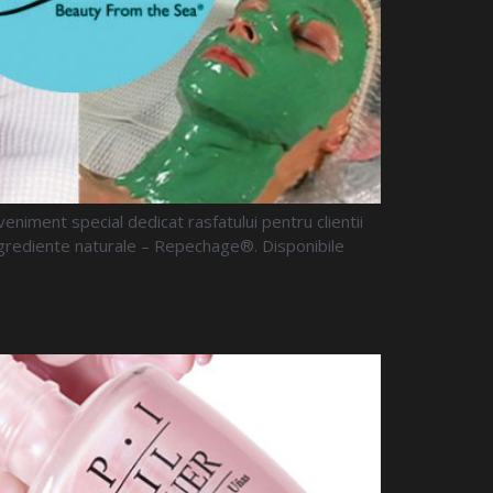
niment special dedicat rasfatului pentru clientii
cu ingrediente naturale – Repechage®. Disponibile