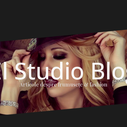
l Studio Bl
Articole despre frumuseţe & fashion