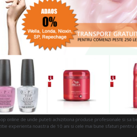
p online de unde puteti achizitiona produse profesionale si sa ben
ie experienta noastra de 10 ani si cele mai bune sfaturi pentru a va