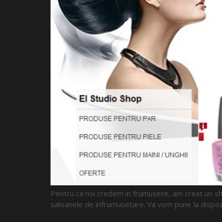
Pentru ca noi credem in frumusete, am creat un sho
saloanele de infrumusetare. Va vom pune la dispozit