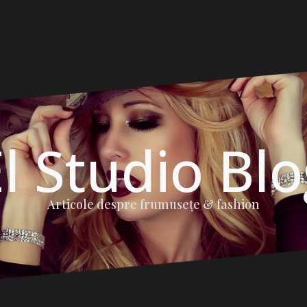
l Studio Bl
Articole despre frumuseţe & fashion