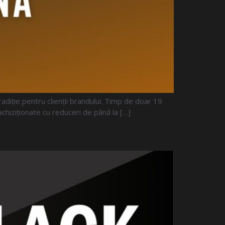
adiție pentru clienții brandului. Timp de doar 19
achiziționate cu reduceri de până la […]