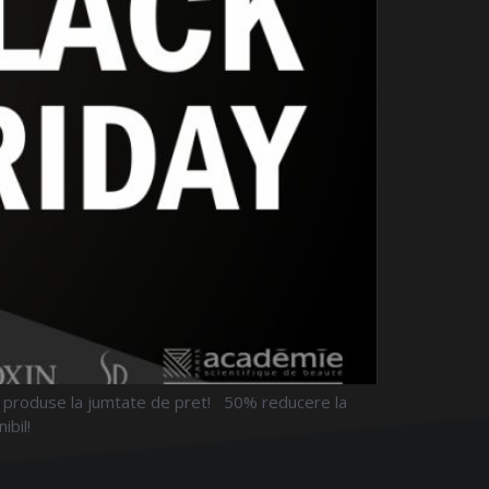
o produse la jumtate de pret! 50% reducere la
nibil!