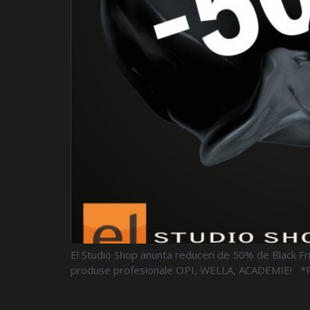
El Studio Shop anunta reduceri de 50% de Black F
produse profesionale OPI, WELLA, ACADEMIE! *Reduc