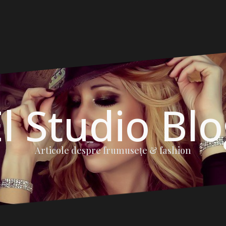
l Studio Bl
Articole despre frumuseţe & fashion