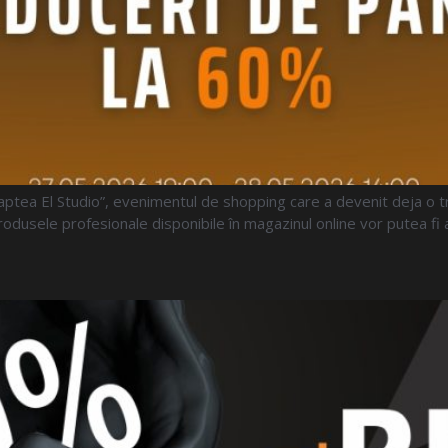
oaptea El Studio”, evenimentul de shopping care a devenit deja o tr
rodusele profesionale disponibile în magazinul online vor putea fi 