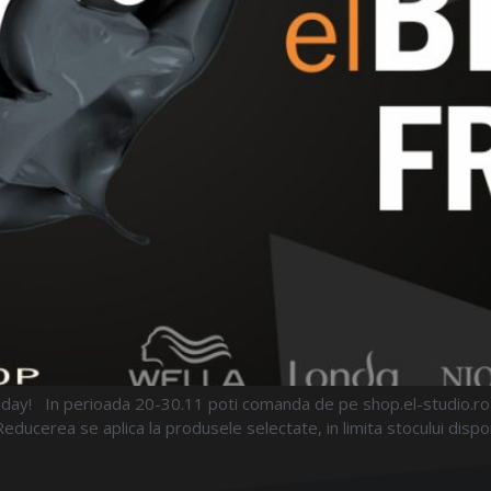
riday! In perioada 20-30.11 poti comanda de pe shop.el-studio.r
erea se aplica la produsele selectate, in limita stocului dispo