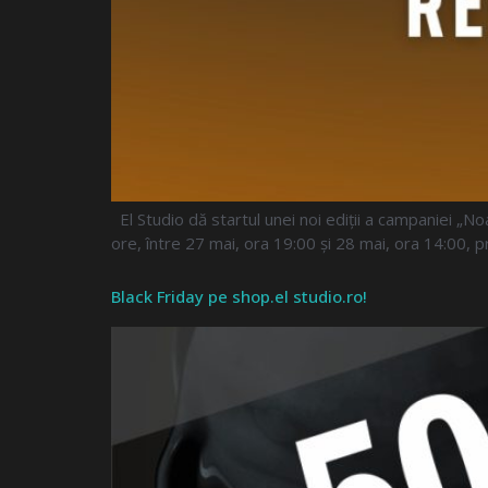
El Studio dă startul unei noi ediții a campaniei „N
ore, între 27 mai, ora 19:00 și 28 mai, ora 14:00, p
Black Friday pe shop.el studio.ro!