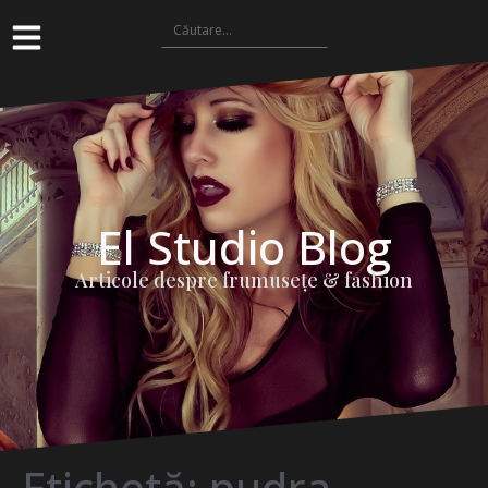
El Studio Blog
Articole despre frumuseţe & fashion
Etichetă:
pudra