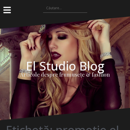
El Studio Blog
Articole despre frumuseţe & fashion
Etichetă:
promotie el