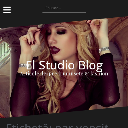
El Studio Blog
Articole despre frumuseţe & fashion
Etichetă:
par vopsit