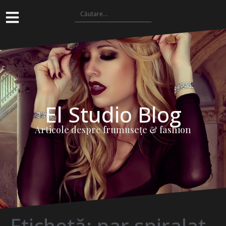
El Studio Blog
Articole despre frumuseţe & fashion
Etichetă:
par spiralat