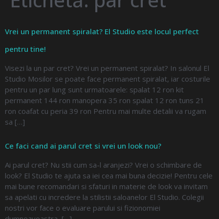
Vrei un permanent spiralat? El Studio este locul perfect
pentru tine!
Visezi la un par cret? Vrei un permanent spiralat? In salonul El
Studio Mosilor se poate face permanent spiralat, iar costurile
pentru un par lung sunt urmatoarele: spalat 12 ron kit
permanent 144 ron manopera 35 ron spalat 12 ron tuns 21
ron coafat cu peria 39 ron Pentru mai multe detalii va rugam
sa […]
Ce faci cand ai parul cret si vrei un look nou?
Ai parul cret? Nu stii cum sa-l aranjezi? Vrei o schimbare de
look? El Studio te ajuta sa iei cea mai buna decizie! Pentru cele
mai bune recomandari si sfaturi in materie de look va invitam
sa apelati cu incredere la stilistii saloanelor El Studio. Colegii
nostri vor face o evaluare parului si fizionomiei
dumneavoastra, […]