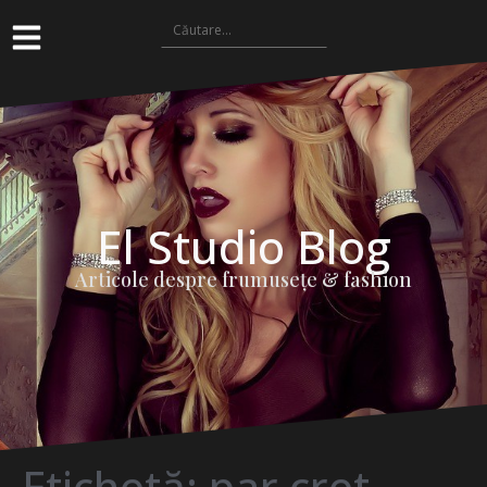
El Studio Blog
Articole despre frumuseţe & fashion
Etichetă:
par cret