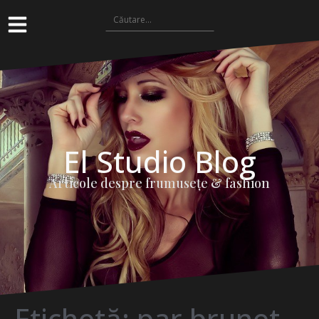
El Studio Blog
Articole despre frumuseţe & fashion
Etichetă:
par brunet