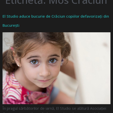
El Studio aduce bucurie de Crăciun copiilor defavorizați din
București
În pragul sărbătorilor de iarnă, El Studio se alătură Asociației