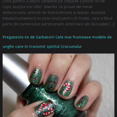
Omis pentru a aduce zâmbete pe chipurile a peste 40 de
copii. Aceștia vor oferi tinerilor ce provin din medii
defavorizate, articole de îmbrăcăminte și dulciuri. Această
inițiativă umanitară nu este nouă pentru El Studio, care a făcut
parte din numeroase parteneriate anterioare ale Asociației […]
Pregateste-te de Sarbatori! Cele mai frumoase modele de
unghii care iti transmit spiritul Craciunului