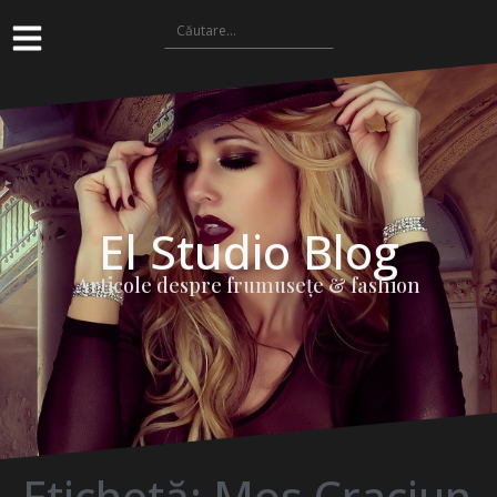
El Studio Blog
Articole despre frumuseţe & fashion
Etichetă:
Mos Craciun