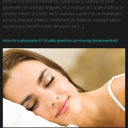
pentru a promova relaxarea, sănătatea și starea de bine
generală. De-a lungul timpului, el a evoluat și s-a diversificat în
diferite tehnici și stiluri, de la masajul suedez la cel thailandez,
pana la masajul shiatsu. Indiferent de tehnică, masajul aduce
numeroase beneficii atât din punct de […]
Vino în saloanele El Studio pentru un masaj binemeritat!