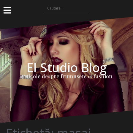
El Studio Blog
Articole despre frumuseţe & fashion
Etichetă:
masaj