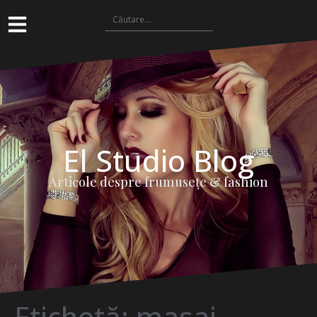
El Studio Blog
Articole despre frumuseţe & fashion
Etichetă:
masaj