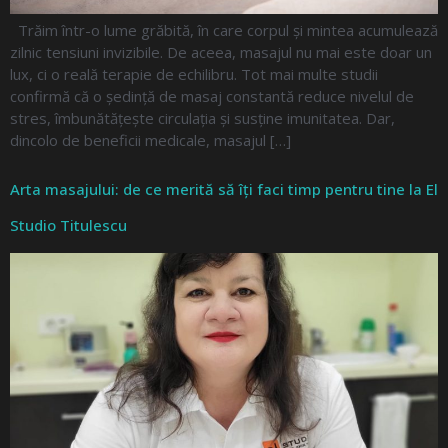
Trăim într-o lume grăbită, în care corpul și mintea acumulează
zilnic tensiuni invizibile. De aceea, masajul nu mai este doar un
lux, ci o reală terapie de echilibru. Tot mai multe studii
confirmă că o ședință de masaj constantă reduce nivelul de
stres, îmbunătățește circulația și susține imunitatea. Dar,
dincolo de beneficii medicale, masajul […]
Arta masajului: de ce merită să îți faci timp pentru tine la El
Studio Titulescu