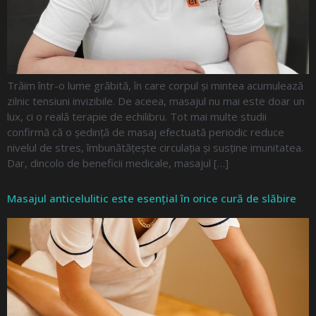
Trăim într-o lume grăbită, în care corpul și mintea acumulează
zilnic tensiuni invizibile. De aceea, masajul nu mai este doar un
lux, ci o reală terapie de echilibru. Tot mai multe studii
confirmă că o ședință de masaj efectuată periodic reduce
nivelul de stres, îmbunătățește circulația și susține imunitatea.
Dar, dincolo de beneficii medicale, masajul […]
Masajul anticelulitic este esențial în orice cură de slăbire