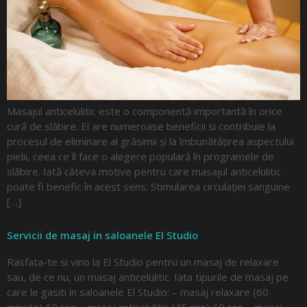
Masajul anticelulitic este o componentă importantă în orice
cură de slăbire. El are numeroase beneficii si contribuie la
procesul de eliminare al grăsimii și la îmbunătățirea aspectului
pielii, ceea ce îl face o alegere populară în programele de
slăbire. Iată câteva motive pentru care masajul anticelulitic
poate fi benefic în acest sens: Stimularea circulației sanguine
[…]
Servicii de masaj in saloanele El Studio
Rasfata-te si vino la El Studio pentru un masaj de relaxare
sau, de ce nu, un masaj anticelulitic. Iata tipurile de masaj pe
care le gasiti in saloanele El Studio: – masaj relaxare (60