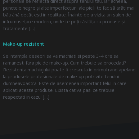
personale se reflectă direct asupra tenului tău, iar acneea,
punctele negre și alte imperfecțiuni ale pielii te fac să arăți mai
bătrână decât ești în realitate. Înainte de a vizita un salon de
înfrumusețare modern, unde te poți răsfăța cu produse și
tratamente […]
Make-up rezistent
Se intampla deseori sa va machiati si peste 3-4 ore sa
ramanesti fara pic de make-up. Cum trebuie sa procedati?
Rezistenta machiajului poate fi crescuta in primul rand apeland
la produsele profesionale de make-up potrivite tenului
dumneavoastra. Este de asemenea important felul in care
aplicati aceste produse. Exista cativa pasi ce trebuie
respectati in cazul […]