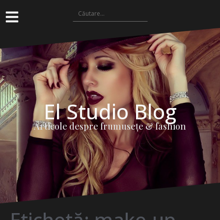
El Studio Blog
Articole despre frumuseţe & fashion
Etichetă:
make-up