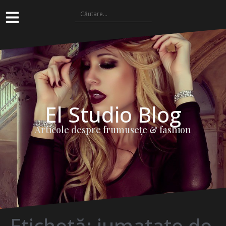
El Studio Blog
Articole despre frumuseţe & fashion
Etichetă:
jumatate de