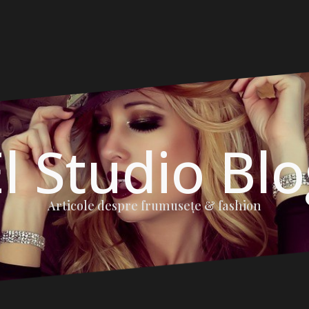
l Studio Bl
Articole despre frumuseţe & fashion