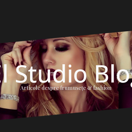
l Studio Bl
Articole despre frumuseţe & fashion