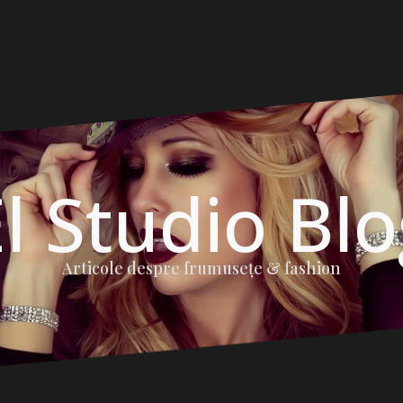
l Studio Bl
Articole despre frumuseţe & fashion