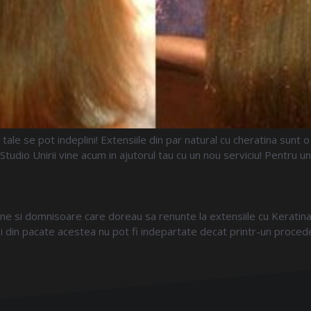
le se pot indeplini! Extensiile din par natural cu cheratina sunt o s
udio Unirii vine acum in ajutorul tau cu un nou serviciu! Pentru un
ne si domnisoare care doreau sa renunte la extensiile cu Keratin
 si din pacate acestea nu pot fi indepartate decat printr-un proced