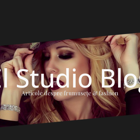
l Studio Bl
Articole despre frumuseţe & fashion