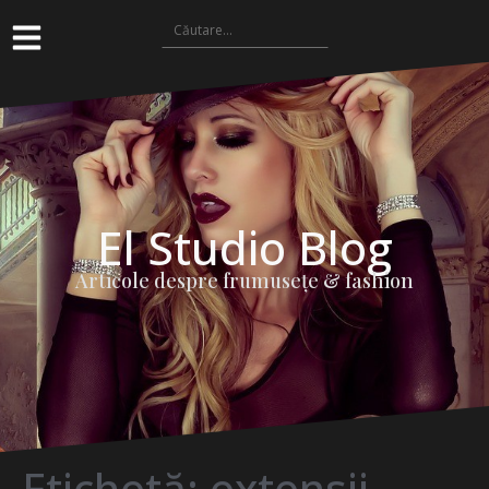
El Studio Blog
Articole despre frumuseţe & fashion
Etichetă:
extensii