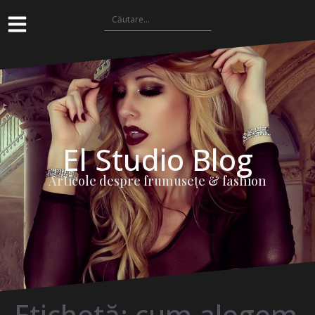
El Studio Blog
Articole despre frumuseţe & fashion
Etichetă:
cum alegem