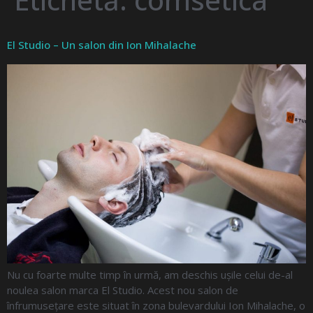
El Studio – Un salon din Ion Mihalache
Nu cu foarte multe timp în urmă, am deschis ușile celui de-al
noulea salon marca El Studio. Acest nou salon de
înfrumusețare este situat în zona bulevardului Ion Mihalache, o