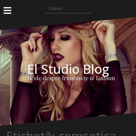
El Studio Blog
Articole despre frumuseţe & fashion
Etichetă:
comsetica